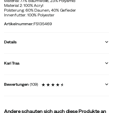
Material: 77% Baumwolle, 23% Polyamid
Material 2: 100% Acryl
Polsterung: 60% Daunen, 40% Gefieder
Innenfutter: 100% Polyester
Artikelnummer
:
FS135469
Details
Hersteller-Artikelnummer
:
622666
Hersteller-Artikelname
:
RONGVE PARKA
Kari Traa
Hersteller-Farbbezeichnung
:
BLACK
Reflektoren
:
Nein
Winddicht
:
Nein
Wasserdicht
:
Nein
Bewertungen
(
109
)
Membran
:
Nein
Anzahl Taschen
:
3 St
Versiegelte Nähte
:
Nein
Kapuze
:
Fixiert
Passform
:
Normal
Füllung
:
Daunen
4.5
Andere schauten sich auch diese Produkte an