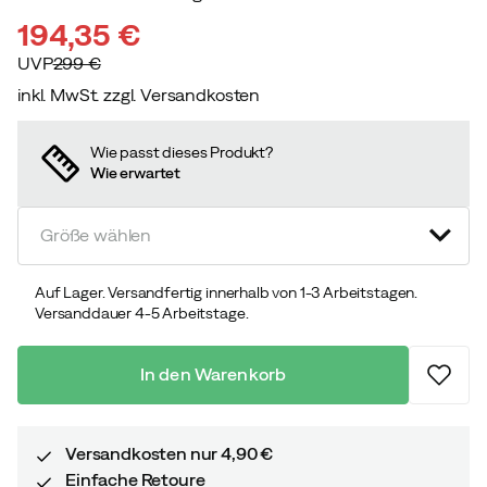
194,35 €
UVP
299 €
inkl. MwSt. zzgl. Versandkosten
discounted
original
price
price
Wie passt dieses Produkt?
Wie erwartet
Größe wählen
Auf Lager. Versandfertig innerhalb von 1-3 Arbeitstagen.
Versanddauer 4-5 Arbeitstage.
In den Warenkorb
Versandkosten nur 4,90 €
Einfache Retoure