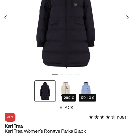
299 €
179,40 €
BLACK
(
109
)
-35%
Kari Traa
Kari Traa Women's Rongve Parka Black