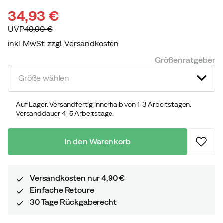
34,93 €
UVP
49,90 €
inkl. MwSt. zzgl. Versandkosten
discounted
original
Größenratgeber
price
price
Größe wählen
Auf Lager. Versandfertig innerhalb von 1-3 Arbeitstagen.
Versanddauer 4-5 Arbeitstage.
In den Warenkorb
Versandkosten nur 4,90 €
Einfache Retoure
30 Tage Rückgaberecht