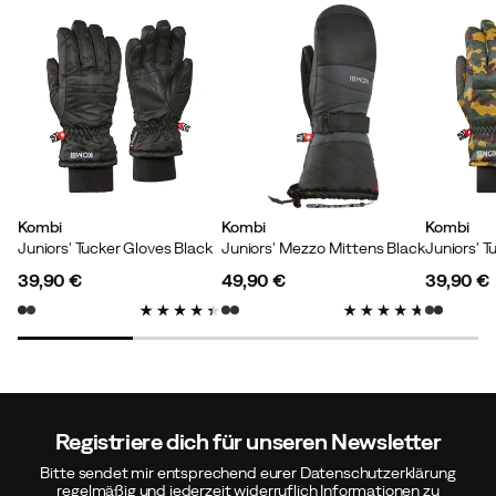
Passen:
Wie erwartet
Höhe:
Unter 150
Farbe:
Black
Größe:
M
Lisa
Vor 6 Monaten
Verifizierter Käufer
Kombi
Kombi
Kombi
Juniors' Tucker Gloves Black
Juniors' Mezzo Mittens Black
Größe:
M
39,90 €
49,90 €
39,90 €
Farbe:
SILVER SHADOW
price
price
price
Registriere dich für unseren Newsletter
Verified by Trustvoice
Bitte sendet mir entsprechend eurer Datenschutzerklärung
regelmäßig und jederzeit widerruflich Informationen zu