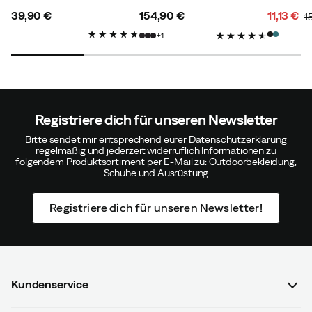
39,90 €
154,90 €
11,13 €
1
Gute Größe, aber störend, dass der Innenhandschuh
price
price
discoun
original
1
Nähte für die Finger hat.
price
price
Passen:
Wie erwartet
Farbe:
Grey
Größe:
S
Registriere dich für unseren Newsletter
Bitte sendet mir entsprechend eurer Datenschutzerklärung
regelmäßig und jederzeit widerruflich Informationen zu
folgendem Produktsortiment per E-Mail zu: Outdoorbekleidung,
Siri T
Vor 3 Jahren
Verifizierter Käufer
Schuhe und Ausrüstung
Registriere dich für unseren Newsletter!
Klein, sonst gut
Passen:
Klein
Höhe:
Unter 150
Farbe:
Grey
Kundenservice
Größe:
S