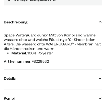
Beschreibung
Space Waterguard Junior Mitt von Kombi sind warme,
wasserdichte und weiche Fäustlinge für Kinder jeden
Alters. Die wasserdichte WATERGUARD® -Membran hält
die Hände trocken und warm.
Material:
100% Polyester
Artikelnummer
:
FS229582
Details
Hersteller-Artikelnummer
:
K93099
Hersteller-Artikelname
:
SPACE WG JR MITT
Kombi
Hersteller-Farbbezeichnung
:
Black
Membran
:
WaterGuard