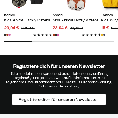
Kombi
Kombi
Tretorn
Kids' Animal Family Mittens Willy The Wolf
Kids' Animal Family Mittens Daisy The Deer
23,94 €
23,94 €
15 €
39,90 €
39,90 €
20 
discounted
original
discounted
original
discoun
original
price
price
price
price
price
price
Registriere dich für unseren Newsletter
Bitte sendet mir entsprechend eurer Datenschutzerklärung
regelmäßig und jederzeit widerruflich Informationen zu
folgendem Produktsortiment per E-Mail zu: Outdoorbekleidung,
Schuhe und Ausrüstung
Registriere dich für unseren Newsletter!