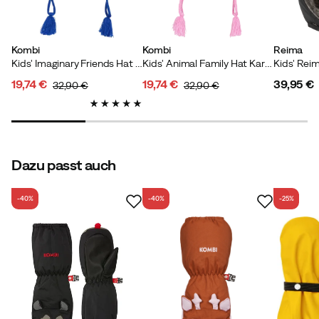
Passen:
Wie erwartet
Farbe:
Brown
Kombi
Kombi
Reima
Größe:
OneSize
Kids' Imaginary Friends Hat Theodore The Dinosaur
Kids' Animal Family Hat Karlie The Kitten
19,74 €
19,74 €
39,95 €
32,90 €
32,90 €
discounted
original
discounted
original
price
price
price
price
price
Verified by Trustvoice
Dazu passt auch
-40%
-40%
-25%