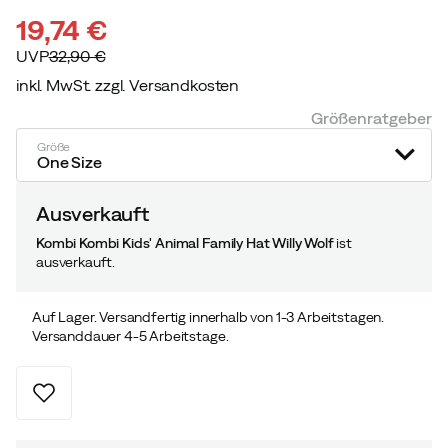
19,74 €
UVP
32,90 €
inkl. MwSt. zzgl. Versandkosten
discounted
original
Größenratgeber
price
price
Größe
One Size
Ausverkauft
Kombi Kombi Kids' Animal Family Hat Willy Wolf
ist
ausverkauft.
Auf Lager. Versandfertig innerhalb von 1-3 Arbeitstagen.
Versanddauer 4-5 Arbeitstage.