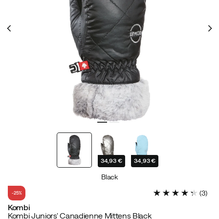
34,93 €
34,93 €
Black
(
3
)
-25%
Kombi
Kombi Juniors' Canadienne Mittens Black