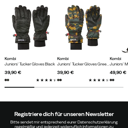
Passen:
Wie erwartet
Höhe:
Unter 150
Farbe:
Black
Größe:
M
Lisa
Vor 6 Monaten
Verifizierter Käufer
Kombi
Kombi
Kombi
Juniors' Tucker Gloves Black
Juniors' Tucker Gloves Green Camo
Juniors' 
Größe:
M
39,90 €
39,90 €
49,90 €
Farbe:
SILVER SHADOW
price
price
price
Registriere dich für unseren Newsletter
Verified by Trustvoice
Bitte sendet mir entsprechend eurer Datenschutzerklärung
regelmäßig und jederzeit widerruflich Informationen zu