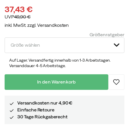
37,43 €
UVP
49,90 €
inkl. MwSt. zzgl. Versandkosten
discounted
original
Größenratgeber
price
price
Größe wählen
Auf Lager. Versandfertig innerhalb von 1-3 Arbeitstagen.
Versanddauer 4-5 Arbeitstage.
In den Warenkorb
Versandkosten nur 4,90 €
Einfache Retoure
30 Tage Rückgaberecht