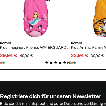
Kombi
Kombi
Kids' Imaginary Friends WATERGUARD Mittens Elsa The Unicorn
29,94 €
23,94 €
49,90 €
39,90 €
discounted
original
discounted
original
(
4
)
price
price
price
price
Registriere dich für unseren Newsletter
Bitte sendet mir entsprechend eurer Datenschutzerklärung r