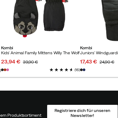
Kombi
Kombi
Kids' Animal Family Mittens Willy The Wolf
Juniors' Windguardi
23,94 €
17,43 €
39,90 €
24,90 €
discounted
original
discounted
original
(
16
)
1
)
price
price
price
price
Registriere dich für unseren
ndem Produktsortiment
Newsletter!