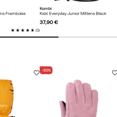
Kombi
ens Framboise
Kids' Everyday Junior Mittens Black
37,90 €
price
(
3
)
-30%