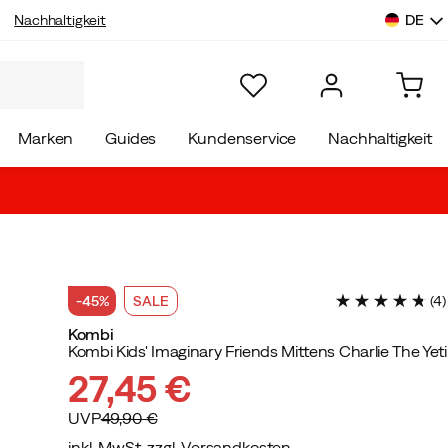
DE
Nachhaltigkeit
Marken
Guides
Kundenservice
Nachhaltigkeit
-45%
SALE
(
4
)
Kombi
Kombi Kids' Imaginary Friends Mittens Charlie The Yeti
27,45 €
UVP
49,90 €
inkl. MwSt. zzgl. Versandkosten