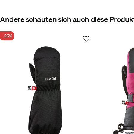
Größe
:
S
Größenratgeber
4.8
Andere schauten sich auch diese Produk
-25%
basierend auf 4 Bewertungen