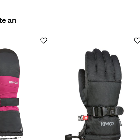
te an
Verified by Trustvoice