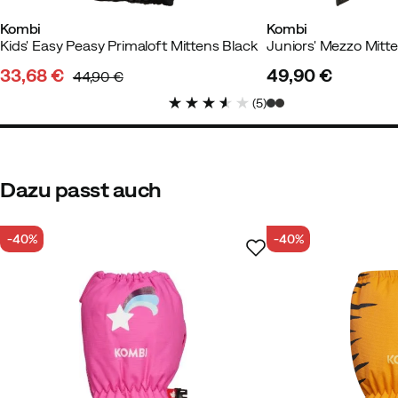
Kombi
Kombi
Kids' Easy Peasy Primaloft Mittens Black
Juniors' Mezzo Mitt
33,68 €
49,90 €
44,90 €
discounted
original
price
(
5
)
price
price
Dazu passt auch
-40%
-40%