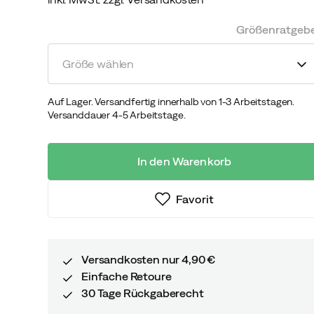
discounted
original
price
price
Größenratgeb
Größe wählen
Auf Lager. Versandfertig innerhalb von 1-3 Arbeitstagen.
Versanddauer 4-5 Arbeitstage.
In den Warenkorb
Favorit
Versandkosten nur 4,90 €
Einfache Retoure
30 Tage Rückgaberecht