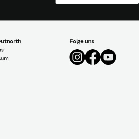
Outnorth
Folge uns
ns
sum