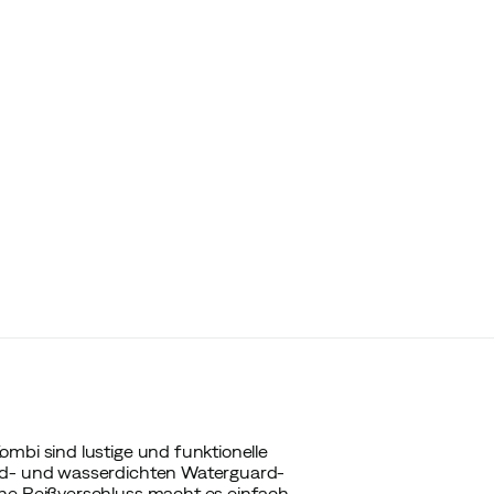
ombi sind lustige und funktionelle
ind- und wasserdichten Waterguard-
che Reißverschluss macht es einfach,