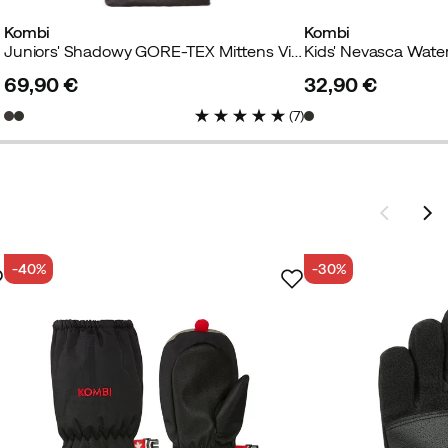
Kombi
Kombi
Juniors' Shadowy GORE-TEX Mittens Violet Indigo
Kids' Nevasca Wate
69,90 €
32,90 €
price
price
(
7
)
-40%
-30%