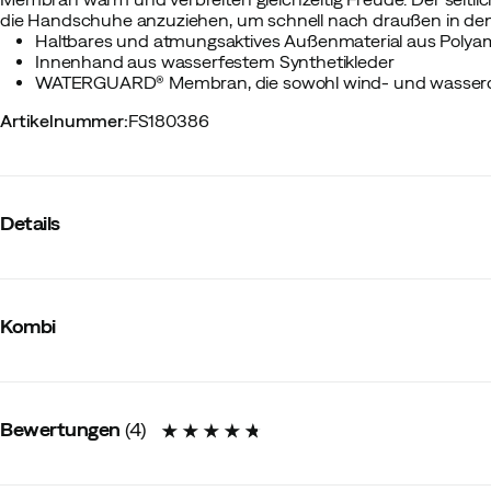
die Handschuhe anzuziehen, um schnell nach draußen in den
Haltbares und atmungsaktives Außenmaterial aus Polya
Innenhand aus wasserfestem Synthetikleder
WATERGUARD® Membran, die sowohl wind- und wasserdic
Artikelnummer
:
FS180386
Details
Hersteller-Artikelnummer
:
K43096
Hersteller-Artikelname
:
IMAGINRY FRI CHI MIT
Kombi
Hersteller-Farbbezeichnung
:
Charlie The Yeti
Membran
:
WaterGuard
Futter
:
Polyester
Wasserdicht
:
Ja
Winddicht
:
Ja
Bewertungen
(
4
)
Handschuhmodell
:
Fäustling
Außenmaterial
:
Polyamid
Innenseite
:
Gefüttert