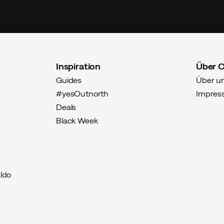
Inspiration
Über 
Guides
Über u
#yesOutnorth
Impres
Deals
Black Week
ldo