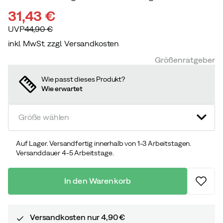
31,43 €
UVP
44,90 €
inkl. MwSt. zzgl. Versandkosten
discounted
original
Größenratgeber
price
price
Wie passt dieses Produkt?
Wie erwartet
Größe wählen
Auf Lager. Versandfertig innerhalb von 1-3 Arbeitstagen.
Versanddauer 4-5 Arbeitstage.
In den Warenkorb
Versandkosten nur 4,90 €