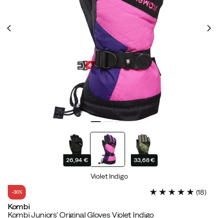
26,94 €
33,68 €
Violet Indigo
(
18
)
-30%
Kombi
Kombi Juniors' Original Gloves Violet Indigo