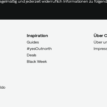
egelmäßig und jederzeit widerruflich Informationen zu folge
Inspiration
Über 
erter Käufer
Guides
Über u
#yesOutnorth
Impres
Deals
Black Week
ter Käufer
ldo