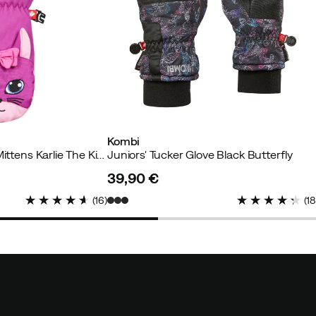
ierter Käufer
Kombi
Kids' Animal Family Mittens Karlie The Kitten
Juniors' Tucker Glove Black Butterfly
39,90 €
fizierter Käufer
price
(
16
)
(
1
er Käufer