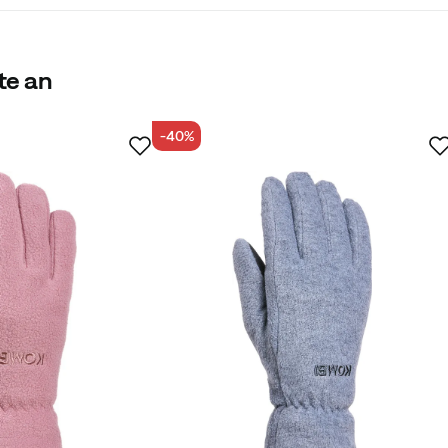
te an
-40%
rter Käufer
, aber trotzdem warm. Mit den Fäustlingen können die
 und erledigen.