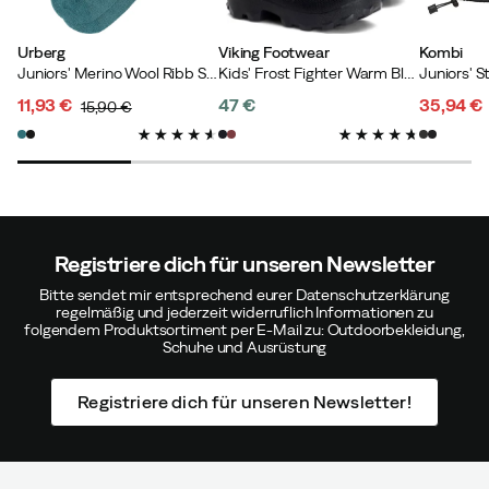
Ziemlich schwierig weiterzukommen. Aber warm und
wasserdicht!
Urberg
Viking Footwear
Kombi
Juniors' Merino Wool Ribb Sock 2p Mediterranea
Kids' Frost Fighter Warm Black/Grey
Farbe:
Black
Größe:
S
11,93 €
47 €
35,94 €
15,90 €
discounted
original
price
discoun
original
price
price
price
price
Martina
Vor 4 Jahren
Verifizierter Käufer
Registriere dich für unseren Newsletter
Passt sehr gut und hält unseren 4jährigen warm, sehr
Bitte sendet mir entsprechend eurer Datenschutzerklärung
zufrieden! Leider funktioniert es bei unserem jüngeren
regelmäßig und jederzeit widerruflich Informationen zu
Kind, 2,5 Jahre alt, nicht so gut, weil es etwas schwierig
folgendem Produktsortiment per E-Mail zu: Outdoorbekleidung,
Schuhe und Ausrüstung
ist, darauf zu kommen.
Registriere dich für unseren Newsletter!
JC
Vor 4 Jahren