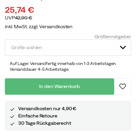
25,74 €
UVP
42,90 €
inkl. MwSt. zzgl. Versandkosten
discounted
original
Größenratgeber
price
price
Größe wählen
Auf Lager. Versandfertig innerhalb von 1-3 Arbeitstagen.
Versanddauer 4-5 Arbeitstage.
In den Warenkorb
Versandkosten nur 4,90 €
Einfache Retoure
30 Tage Rückgaberecht