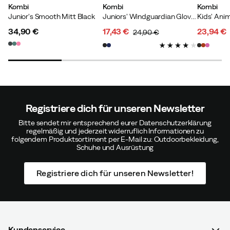
Kombi
Kombi
Kombi
Junior's Smooth Mitt Black
Juniors' Windguardian Gloves Black
34,90 €
17,43 €
23,94 €
24,90 €
price
discounted
original
discoun
original
price
price
price
price
Registriere dich für unseren Newsletter
Bitte sendet mir entsprechend eurer Datenschutzerklärung
regelmäßig und jederzeit widerruflich Informationen zu
folgendem Produktsortiment per E-Mail zu: Outdoorbekleidung,
Schuhe und Ausrüstung
Registriere dich für unseren Newsletter!
Kundenservice