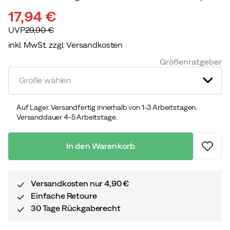
17,94 €
UVP
29,90 €
inkl. MwSt. zzgl. Versandkosten
discounted
original
Größenratgeber
price
price
Größe wählen
Auf Lager. Versandfertig innerhalb von 1-3 Arbeitstagen.
Versanddauer 4-5 Arbeitstage.
In den Warenkorb
Versandkosten nur 4,90 €
Einfache Retoure
30 Tage Rückgaberecht