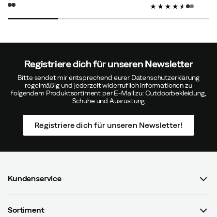
price
price
discoun
original
price
price
Registriere dich für unseren Newsletter
Verified by Trustvoice
Bitte sendet mir entsprechend eurer Datenschutzerklärung
regelmäßig und jederzeit widerruflich Informationen zu
folgendem Produktsortiment per E-Mail zu: Outdoorbekleidung,
Schuhe und Ausrüstung
Registriere dich für unseren Newsletter!
Kundenservice
FAQ & Bestellvorgang
Sortiment
Kontaktiere uns