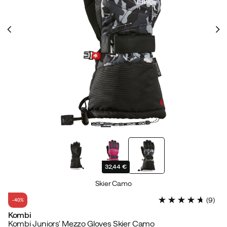
32,44 €
Skier Camo
(
9
)
-40%
Kombi
Kombi Juniors' Mezzo Gloves Skier Camo