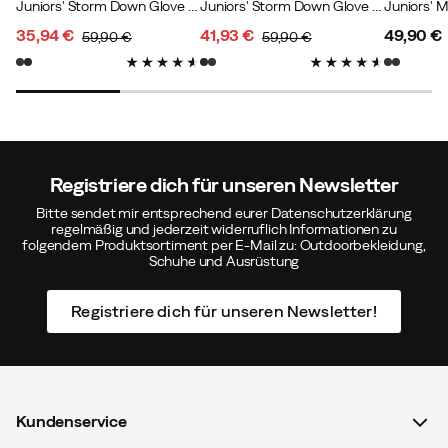
Juniors' Storm Down Glove Black
Juniors' Storm Down Glove Fern Cork
Juniors' 
Größe:
L
35,94 €
41,93 €
49,90 €
59,90 €
59,90 €
Farbe:
FRAMBOISE
discounted
original
discounted
original
price
price
price
price
price
Annelie S
Vor 7 Monaten
Verifizierter Käufer
Registriere dich für unseren Newsletter
Größe:
XS
Bitte sendet mir entsprechend eurer Datenschutzerklärung
regelmäßig und jederzeit widerruflich Informationen zu
Farbe:
FRAMBOISE
folgendem Produktsortiment per E-Mail zu: Outdoorbekleidung,
Schuhe und Ausrüstung
Registriere dich für unseren Newsletter!
Ingrid Å
Vor 7 Monaten
Verifizierter Käufer
Größe:
M
Farbe:
SKIER CAMO
Kundenservice