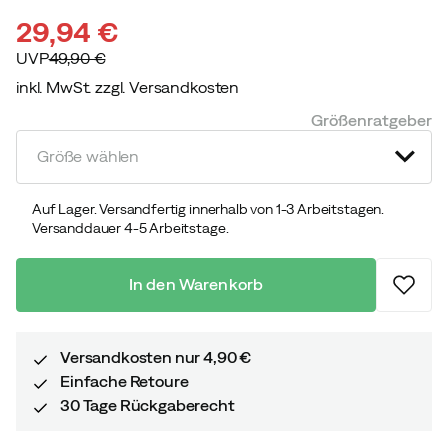
29,94 €
UVP
49,90 €
inkl. MwSt. zzgl. Versandkosten
discounted
original
Größenratgeber
price
price
Größe wählen
Auf Lager. Versandfertig innerhalb von 1-3 Arbeitstagen.
Versanddauer 4-5 Arbeitstage.
In den Warenkorb
Versandkosten nur 4,90 €
Einfache Retoure
30 Tage Rückgaberecht