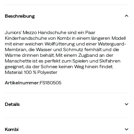
Beschreibung
Juniors' Mezzo Handschuhe sind ein Paar
Kinderhandschuhe von Kombi in einem längeren Modell
mit einer weichen Wollfütterung und einer Waterguard-
Membran, die Wasser und Schmutz fernhält und die
Wärme drinnen behält. Mit einem Zugband an der
Manschette ist es perfekt zum Spielen und Skifahren
geeignet, da der Schnee keinen Weg hinein findet.
Material: 100 % Polyester
Artikelnummer
:
FS180505
Details
Hersteller-Artikelnummer
:
K97589
Hersteller-Artikelname
:
MEZZO JUNIOR GLOVE
Kombi
Hersteller-Farbbezeichnung
:
Skier Camo