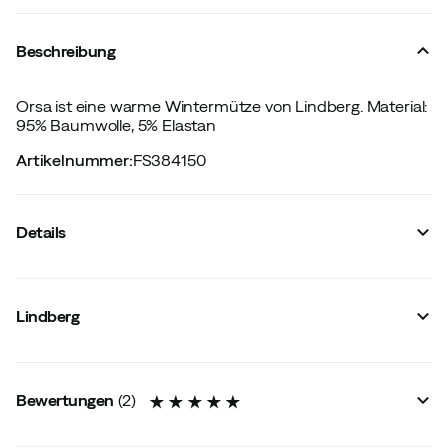
Beschreibung
Orsa ist eine warme Wintermütze von Lindberg. Material:
95% Baumwolle, 5% Elastan
Artikelnummer
:
FS384150
Details
Hersteller-Farbbezeichnung
:
Greymelange
Kapuze
:
Nein
Lindberg
Material
:
Synthetik
Anzahl Taschen
:
2 St
Membran
:
Nein
Reißverschluss
:
Durchgehend
Bewertungen
(
2
)
Signalfarbe
:
Nein
Winddicht
:
Nein
Futter
:
Synthetik