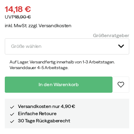
14,18 €
UVP
18,90 €
inkl. MwSt. zzgl. Versandkosten
discounted
original
Größenratgeber
price
price
Größe wählen
Auf Lager. Versandfertig innerhalb von 1-3 Arbeitstagen.
Versanddauer 4-5 Arbeitstage.
In den Warenkorb
Versandkosten nur 4,90 €
Einfache Retoure
30 Tage Rückgaberecht