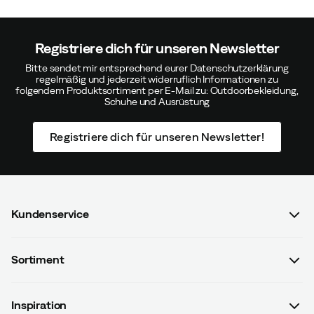
Registriere dich für unseren Newsletter
Bitte sendet mir entsprechend eurer Datenschutzerklärung
regelmäßig und jederzeit widerruflich Informationen zu
folgendem Produktsortiment per E-Mail zu: Outdoorbekleidung,
Schuhe und Ausrüstung
Registriere dich für unseren Newsletter!
Kundenservice
FAQ & Bestellvorgang
Sortiment
Kontaktiere uns
Damen
AGB mit Kundeninformationen
Inspiration
Herren