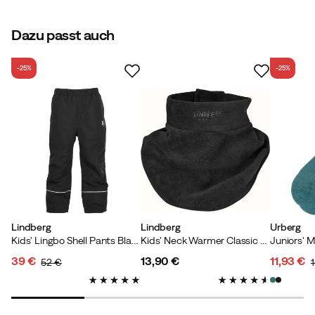
Verified by Trustvoice
Dazu passt auch
-25%
-25%
Lindberg
Lindberg
Urberg
Kids' Lingbo Shell Pants Black
Kids' Neck Warmer Classic Black
39 €
13,90 €
11,93 €
52 €
discounted
original
price
discoun
original
price
price
price
price