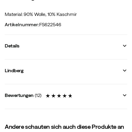
Material: 90% Wolle, 10% Kaschmir
Artikelnummer
:
FS622546
Details
Hersteller-Farbbezeichnung
:
Pink
Winddicht
:
Nein
Lindberg
Belüftet
:
Nein
Membran
:
Nein
Signalfarbe
:
Nein
Material
:
Wolle
Bewertungen
(
12
)
Größe
:
2/48-52 CM
4.8
Andere schauten sich auch diese Produkte an