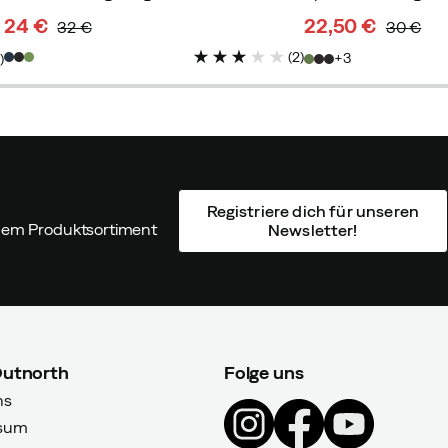
24 €
22,50 €
32 €
30 €
discounted
original
discounted
original
(
2
)
3
1
)
price
price
price
price
Registriere dich für unseren
ndem Produktsortiment
Newsletter!
Outnorth
Folge uns
ns
sum