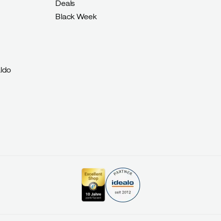
Deals
Black Week
ldo