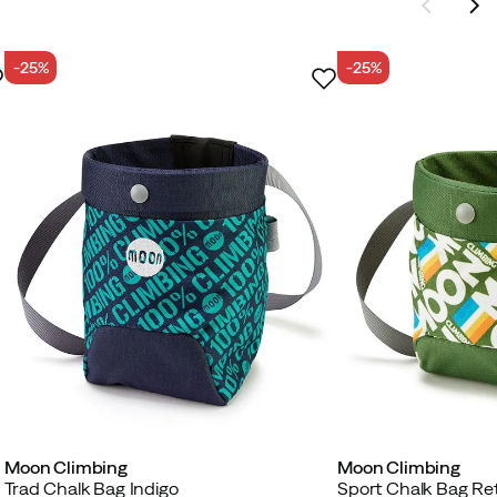
-25%
-25%
Moon Climbing
Moon Climbing
Trad Chalk Bag Indigo
Sport Chalk Bag Ret