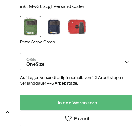
inkl. MwSt. zzgl. Versandkosten
discounted
original
price
price
Retro Stripe Green
Größe
OneSize
Auf Lager. Versandfertig innerhalb von 1-3 Arbeitstagen.
Versanddauer 4-5 Arbeitstage.
In den Warenkorb
Favorit