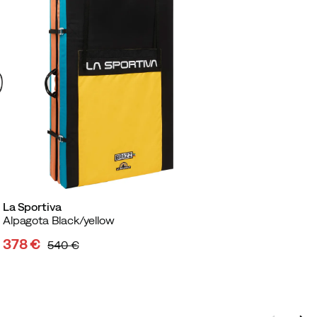
La Sportiva
Alpagota Black/yellow
378 €
540 €
discounted
original
price
price