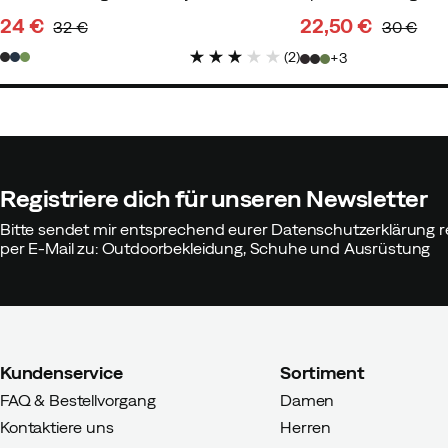
24 €
22,50 €
32 €
30 €
discounted
original
discounted
original
(
2
)
3
price
price
price
price
Registriere dich für unseren Newsletter
Bitte sendet mir entsprechend eurer Datenschutzerklärung r
per E-Mail zu: Outdoorbekleidung, Schuhe und Ausrüstung
Kundenservice
Sortiment
FAQ & Bestellvorgang
Damen
Kontaktiere uns
Herren