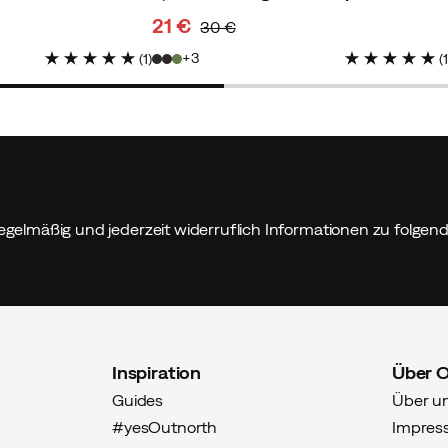
21 €
30 €
discounted
original
3
(
1
)
(
price
price
egelmäßig und jederzeit widerruflich Informationen zu folge
Inspiration
Über 
Guides
Über u
#yesOutnorth
Impres