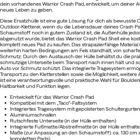
dein vorhandenes Warrior Crash Pad, entwickelt, um deiner 
neues Leben zu geben.
Diese Ersatzhülle ist eine gute Lösung für dich als bewusste
Outdoor-Kletterer, wenn du die Lebensdauer deines Crash P
Schaumstoff noch in gutem Zustand ist, die Außenhülle jedo
abgenutzt wurde, bietet das Warrior Crash Pad Shell eine kost
komplett neues Pad zu kaufen. Das strapazierfähige Material 
weiterhin harten Bedingungen am Fels standhält, von scharfe
Schmutz. Durch den Austausch der Hülle behältst du die prakt
schmutzige Unterseite beim Transport nach innen hält und s
Auto vor Schmutz schützt. Das integrierte Tragesystem ermö
Transport zu den Kletterstellen sowie die Möglichkeit, weiter
ist eine verantwortungsvolle und praktische Wahl für Boulder
Haltbarkeit und Funktion legen.
Entwickelt für das Warrior Crash Pad
Kompatibel mit dem „Taco“-Faltsystem
Integriertes Tragesystem mit gepolsterten Schultergurte
Aluminiumschnallen
Rutschfeste Unterseite (in der Hülle enthalten)
Integrierte Fußmatte/Abstreifmatte (in der Hülle enthalte
Maße (zur Anpassung an den Schaumstoff): ca. 130 cm 
kompletten Pads)