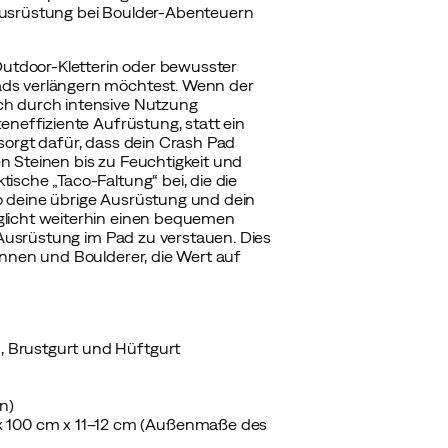
Ausrüstung bei Boulder-Abenteuern
 Outdoor-Kletterin oder bewusster
ads verlängern möchtest. Wenn der
ch durch intensive Nutzung
eneffiziente Aufrüstung, statt ein
sorgt dafür, dass dein Crash Pad
n Steinen bis zu Feuchtigkeit und
ische „Taco-Faltung“ bei, die die
o deine übrige Ausrüstung und dein
glicht weiterhin einen bequemen
e Ausrüstung im Pad zu verstauen. Dies
innen und Boulderer, die Wert auf
n, Brustgurt und Hüftgurt
n)
x 100 cm x 11–12 cm (Außenmaße des