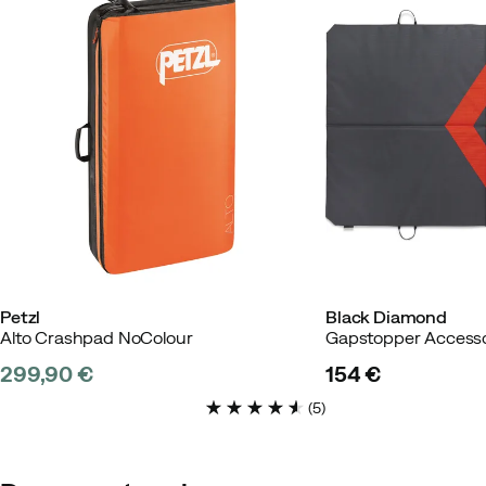
Petzl
Black Diamond
Alto Crashpad NoColour
Gapstopper Accesso
299,90 €
154 €
price
price
(
5
)