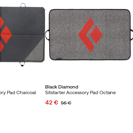
Black Diamond
ry Pad Charcoal
Sitstarter Accessory Pad Octane
42 €
56 €
discounted
original
price
price