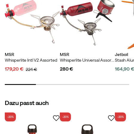
MSR
MSR
Jetboil
Whisperlite Intl V2 Assorted
Whisperlite Universal Assorted
Stash Alu
179,20 €
280 €
164,90 
224 €
discounted
original
price
price
price
price
Dazu passt auch
-20%
-20%
-20%