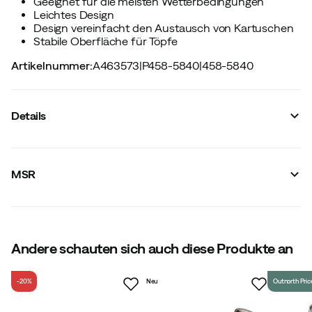
Geeignet für die meisten Wetterbedingungen
Leichtes Design
Design vereinfacht den Austausch von Kartuschen
Stabile Oberfläche für Töpfe
Artikelnummer
:
A463573
|
P458-5840
|
458-5840
Details
Hersteller-Artikelnummer
:
114009
Hersteller-Farbbezeichnung
:
NoColor
MSR
Piezo-Zündung
:
Nein
Brennstoff inkludiert
:
Nein
Brennstofftyp
:
Gas
Material
:
Edelstahl/Messing
Größe
:
OneSize
Hergestellt in
Andere schauten sich auch diese Produkte an
:
USA
Gewicht
:
423 g
-20%
Neu
Outnorth Pric