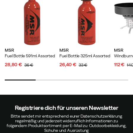
MSR
MSR
MSR
Fuel Bottle 591ml Assorted
Fuel Bottle 325ml Assorted
28,80 €
26,40 €
112 €
36 €
33 €
14
discounted
original
discounted
original
discoun
original
price
price
price
price
price
price
Registriere dich für unseren Newsletter
Bitte sendet mir entsprechend eurer Datenschutzerklärung
regelmäßig und jederzeit widerruflich Informationen zu
folgendem Produktsortiment per E-Mail zu: Outdoorbekleidung,
Schuhe und Ausrüstung