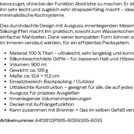
bevorzugst, ohne bei der Funktion Abstriche zu machen. Er ist 
ihn sehr leicht und zugleich sehr strapazierfähig macht – id
minimalistische Kochsysteme.
Das durchdachte Design mit Ausguss, innenliegenden Mess
Silikongriffen macht ihn praktisch, sowohl zum Wasserkochen
einfacher Mahlzeiten. Dank seiner kompakten Form können
im Inneren verstaut werden, für ein effizientes Packsystem.
Material: 100 % Titan – ultraleicht, sehr langlebig und kor
Silikonbeschichtete Griffe – für besseren Halt und Hitze
Volumen: 900 ml
Gewicht: ca. 126 g
Maße: ca. 12,4 × 11,2 cm
Einsatzbereich: Backpacking / Outdoor
Ultraleichte Konstruktion – geeignet für alle, die auf je
Ausguss für präzises Ausgießen
Innenliegende Volumenmarkierungen
Deckel mit Aufhängefunktion
Kann zusammen mit Brenner + Gas im selben Gefäß ver
Artikelnummer
:
A412612
|
P385-6035
|
385-6035