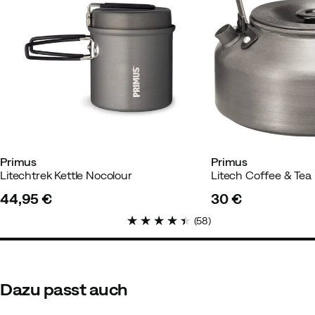
Primus
Primus
Litechtrek Kettle Nocolour
Litech Coffee & Tea 
44,95 €
30 €
price
price
(
58
)
Dazu passt auch