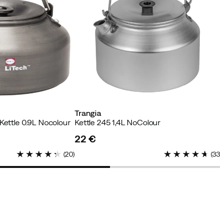
Trangia
Kettle 0.9L Nocolour
Kettle 245 1,4L NoColour
22 €
price
(
20
)
(
3