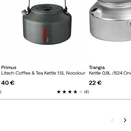
Primus
Trangia
Litech Coffee & Tea Kettle 1.5L Nocolour
Kettle 0,9L /824 On
40 €
22 €
price
price
3
)
(
4
)