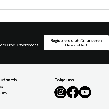
price
discounted
original
price
price
Registriere dich für unseren
ndem Produktsortiment
Newsletter!
Outnorth
Folge uns
ns
sum