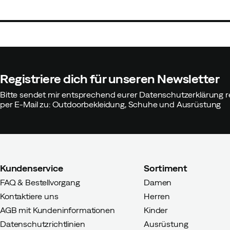
discounted
original
price
price
price
Registriere dich für unseren Newsletter
Bitte sendet mir entsprechend eurer Datenschutzerklärung r
per E-Mail zu: Outdoorbekleidung, Schuhe und Ausrüstung
Kundenservice
Sortiment
FAQ & Bestellvorgang
Damen
Kontaktiere uns
Herren
AGB mit Kundeninformationen
Kinder
Datenschutzrichtlinien
Ausrüstung