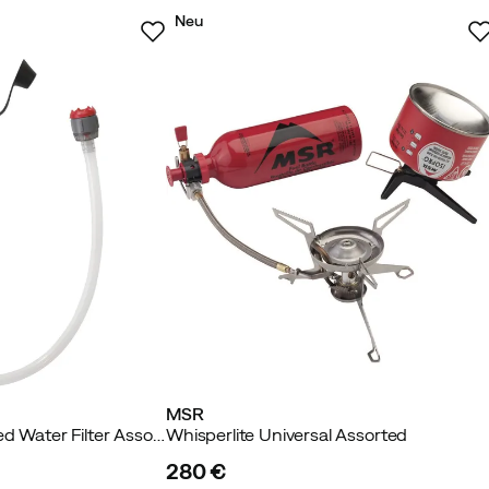
Neu
MSR
TrailShot Pocket-Sized Water Filter Assorted
Whisperlite Universal Assorted
280 €