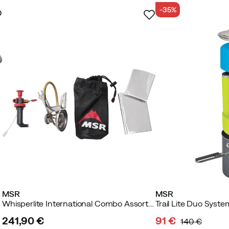
-35%
MSR
MSR
Whisperlite International Combo Assorted
Trail Lite Duo Syst
241,90 €
91 €
140 €