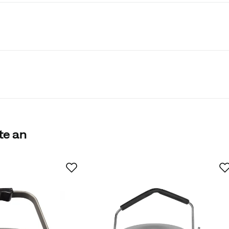
te an