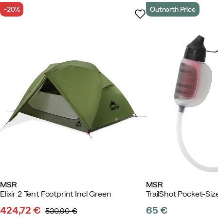
-20%
Outnorth Price
MSR
MSR
Elixir 2 Tent Footprint Incl Green
424,72 €
65 €
530,90 €