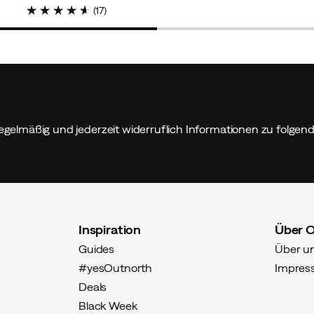
price
(
17
)
egelmäßig und jederzeit widerruflich Informationen zu folge
Inspiration
Über 
Guides
Über u
#yesOutnorth
Impres
Deals
Black Week