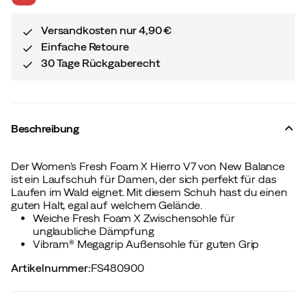
price
price
Versandkosten nur 4,90 €
Einfache Retoure
30 Tage Rückgaberecht
Beschreibung
Der Women's Fresh Foam X Hierro V7 von New Balance
ist ein Laufschuh für Damen, der sich perfekt für das
Laufen im Wald eignet. Mit diesem Schuh hast du einen
guten Halt, egal auf welchem Gelände.
Weiche Fresh Foam X Zwischensohle für
unglaubliche Dämpfung
Vibram® Megagrip Außensohle für guten Grip
Artikelnummer
:
FS480900