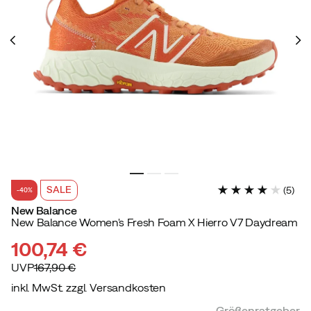
SALE
(
5
)
-40%
New Balance
New Balance Women's Fresh Foam X Hierro V7 Daydream
100,74 €
UVP
167,90 €
inkl. MwSt. zzgl. Versandkosten
discounted
original
Größenratgeber