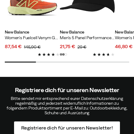
Heli P
Vor 1 Jahr
Verifizierter Käufer
New Balance
New Balance
New Bala
Women's Fuelcell Venym Gulf Red
Men's 5 Panel Performance Hat Black
Women's R
87,54 €
21,75 €
46,80 €
145,90 €
29 €
discounted
original
discounted
original
discoun
original
price
price
price
price
price
price
Sara
Vor 2 Jahren
Verifizierter Käufer
Farbe:
Daydream
Größe:
37
Registriere dich für unseren Newsletter
Bitte sendet mir entsprechend eurer Datenschutzerklärung
regelmäßig und jederzeit widerruflich Informationen zu
folgendem Produktsortiment per E-Mail zu: Outdoorbekleidung,
Schuhe und Ausrüstung
Verified by Trustvoice
Registriere dich für unseren Newsletter!