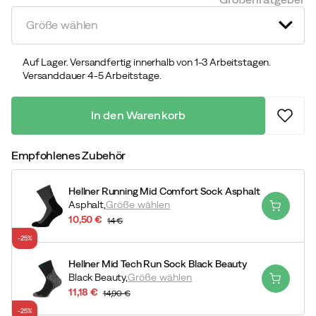
price
price
Größe wählen
Auf Lager. Versandfertig innerhalb von 1-3 Arbeitstagen.
Versanddauer 4-5 Arbeitstage.
In den Warenkorb
Empfohlenes Zubehör
Hellner Running Mid Comfort Sock Asphalt
Asphalt,
Größe wählen
10,50 €
14 €
discounted
original
-25%
price
price
Hellner Mid Tech Run Sock Black Beauty
Black Beauty,
Größe wählen
11,18 €
14,90 €
discounted
original
-25%