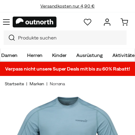
Versandkosten nur 4,90 €
Damen
Herren
Kinder
Ausrüstung
Aktivität
Verpass nicht unsere Super Deals mit bis zu 60% Rabatt!
Startseite
Marken
Norrøna