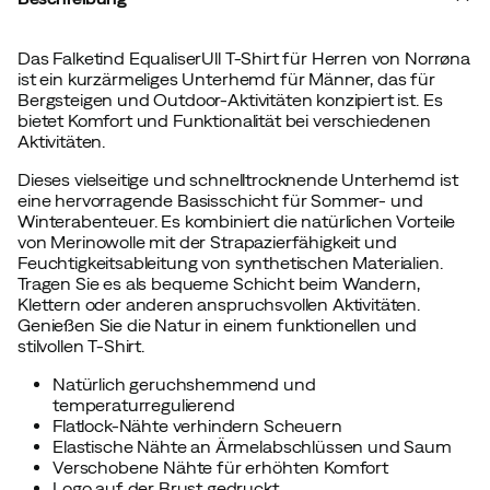
Das Falketind EqualiserUll T-Shirt für Herren von Norrøna
ist ein kurzärmeliges Unterhemd für Männer, das für
Bergsteigen und Outdoor-Aktivitäten konzipiert ist. Es
bietet Komfort und Funktionalität bei verschiedenen
Aktivitäten.
Dieses vielseitige und schnelltrocknende Unterhemd ist
eine hervorragende Basisschicht für Sommer- und
Winterabenteuer. Es kombiniert die natürlichen Vorteile
von Merinowolle mit der Strapazierfähigkeit und
Feuchtigkeitsableitung von synthetischen Materialien.
Tragen Sie es als bequeme Schicht beim Wandern,
Klettern oder anderen anspruchsvollen Aktivitäten.
Genießen Sie die Natur in einem funktionellen und
stilvollen T-Shirt.
Natürlich geruchshemmend und
temperaturregulierend
Flatlock-Nähte verhindern Scheuern
Elastische Nähte an Ärmelabschlüssen und Saum
Verschobene Nähte für erhöhten Komfort
Logo auf der Brust gedruckt