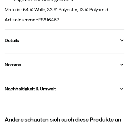
Material: 54 % Wolle, 33 % Polyester, 13 % Polyamid
Artikelnummer
:
FS616467
Details
Hersteller-Artikelnummer
:
1951-25
Hersteller-Farbbezeichnung
:
Trooper
Norrøna
Reißverschluss
:
Nein
Knopfleiste
:
Nein
Material
:
Wolle (Merino)/Synthetik
Passform
:
Normal
Nachhaltigkeit & Umwelt
Mulesingfreie Wolle
:
Ja
Flatlock-Nähte
:
Ja
Materialgewicht
:
125 g/m2
Größe
:
S
Faser
:
19 mikron
Hergestellt in
:
Litauen
Andere schauten sich auch diese Produkte an
Gewicht
:
130 g