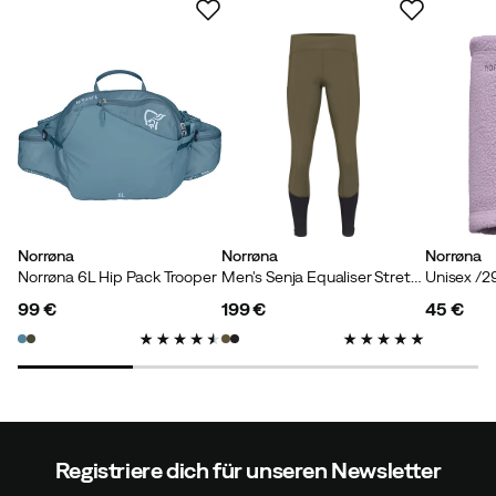
Norrøna
Norrøna
Norrøna
Norrøna 6L Hip Pack Trooper
Men's Senja Equaliser Stretch Tights Olive Night/Caviar
99 €
199 €
45 €
price
price
price
Registriere dich für unseren Newsletter