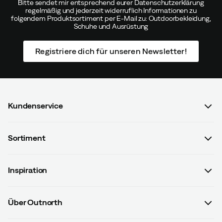
Bitte sendet mir entsprechend eurer Datenschutzerklärung
regelmäßig und jederzeit widerruflich Informationen zu
folgendem Produktsortiment per E-Mail zu: Outdoorbekleidung,
Schuhe und Ausrüstung
Registriere dich für unseren Newsletter!
Kundenservice
FAQ & Bestellvorgang
Sortiment
Kontaktiere uns
Damen
AGB mit Kundeninformationen
Inspiration
Herren
Datenschutzrichtlinien
Guides
Kinder
Versand- u. Zahlungsinformationen
Über Outnorth
#yesOutnorth
Ausrüstung
Widerrufsbelehrung & Widerrufsformular