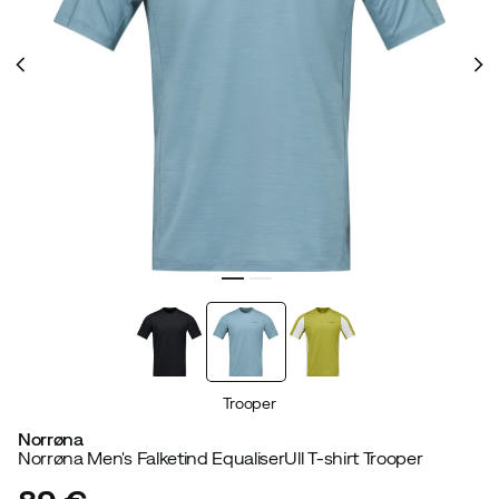
Trooper
Norrøna
Norrøna Men's Falketind EqualiserUll T-shirt Trooper