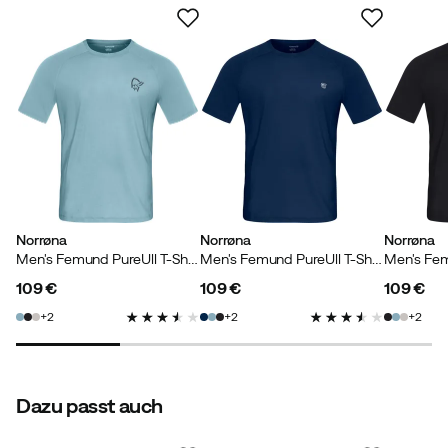
Größenratgeber
OEKO-Tex Standard 100
Der OEKO-TEX® STANDARD 100 ist eines der
bekanntesten Labels der Welt. Es stellt sicher, dass
Textilien keine schädlichen Substanzen enthalten. Jeder
Teil des Produktes wird getestet, um sicherzustellen, dass
die geltenden Chemikalienvorschriften eingehalten
werden. Daher werden die Kriterien jährlich überarbeitet.
Der OEKO-TEX® STANDARD 100 geht jedoch häufig über
die behördlichen Auflagen hinaus, um Verbraucher vor
schädlichen Chemikalien zu schützen.
Norrøna
Norrøna
Norrøna
Men's Femund PureUll T-Shirt Trooper
Men's Femund PureUll T-Shirt Indigo Night
109 €
109 €
109 €
price
price
price
2
2
2
Dazu passt auch