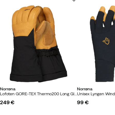
Norrøna
Norrøna
Lofoten GORE-TEX Thermo200 Long Gloves Kangaroo
249 €
99 €
price
price