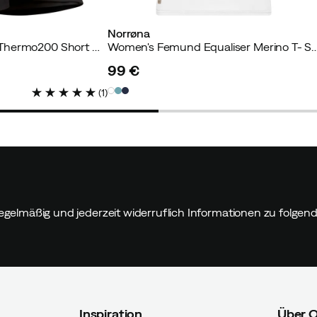
Norrøna
Lofoten GORE-TEX Thermo200 Short Mittens Kangaroo
Women's Femund Equaliser Merino T- 
99 €
price
(
1
)
egelmäßig und jederzeit widerruflich Informationen zu folge
Inspiration
Über 