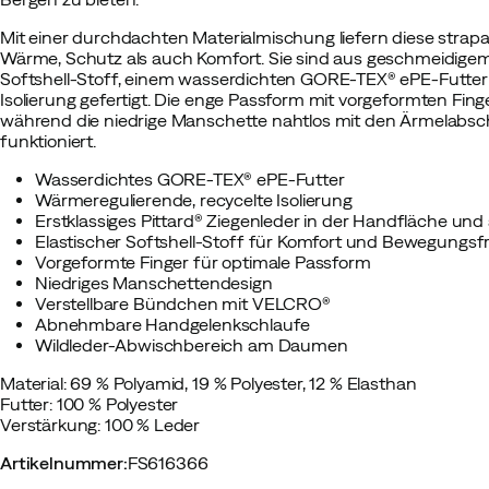
Mit einer durchdachten Materialmischung liefern diese stra
Wärme, Schutz als auch Komfort. Sie sind aus geschmeidigem P
Softshell-Stoff, einem wasserdichten GORE-TEX® ePE-Futter 
Isolierung gefertigt. Die enge Passform mit vorgeformten Fing
während die niedrige Manschette nahtlos mit den Ärmelabsc
funktioniert.
Wasserdichtes GORE-TEX® ePE-Futter
Wärmeregulierende, recycelte Isolierung
Erstklassiges Pittard® Ziegenleder in der Handfläche u
Elastischer Softshell-Stoff für Komfort und Bewegungsfr
Vorgeformte Finger für optimale Passform
Niedriges Manschettendesign
Verstellbare Bündchen mit VELCRO®
Abnehmbare Handgelenkschlaufe
Wildleder-Abwischbereich am Daumen
Material: 69 % Polyamid, 19 % Polyester, 12 % Elasthan
Futter: 100 % Polyester
Verstärkung: 100 % Leder
Artikelnummer
:
FS616366