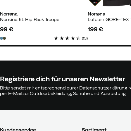
Norrøna
Norrøna
Norrøna 6L Hip Pack Trooper
99 €
199 €
price
price
(
13
)
Registriere dich für unseren Newsletter
Bitte sendet mir entsprechend eurer Datenschutzerklärung r
per E-Mail zu: Outdoorbekleidung, Schuhe und Ausrüstung
Kundenservice
Sortiment