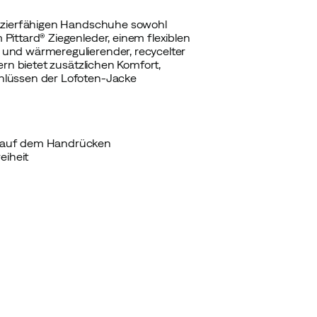
pazierfähigen Handschuhe sowohl
ittard® Ziegenleder, einem flexiblen
und wärmeregulierender, recycelter
ern bietet zusätzlichen Komfort,
hlüssen der Lofoten-Jacke
nd auf dem Handrücken
eiheit