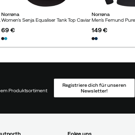
Norrøna
Norrøna
Shirt Snow White
Women's Senja Equaliser Tank Top Caviar
69 €
149 €
price
price
Registriere dich für unseren
ndem Produktsortiment
Newsletter!
Outnorth
Folge uns