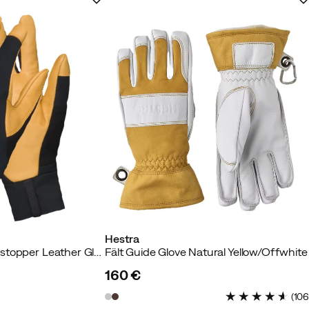
Hestra
Unisex Lyngen Windstopper Leather Gloves Caviar Black
Fält Guide Glove Natural Yellow/Offwhite
160 €
price
(
10