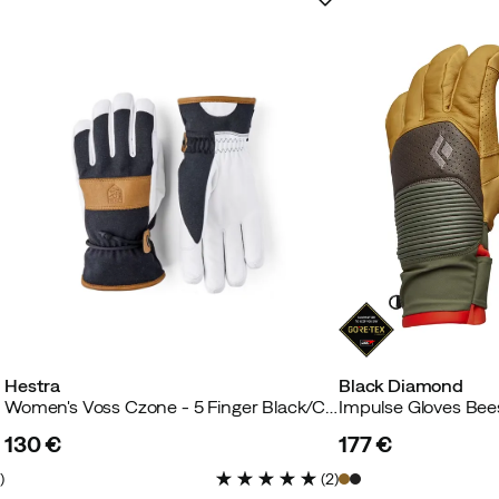
Hestra
Black Diamond
Women's Voss Czone - 5 Finger Black/Cork
Impulse Gloves Be
130 €
177 €
price
price
6
)
(
2
)