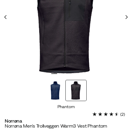
Phantom
(
2
)
Norrøna
Norrøna Men's Trollveggen Warm3 Vest Phantom