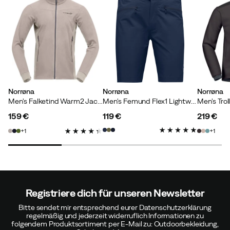
Norrøna
Norrøna
Norrøna
Men's Falketind Warm2 Jacket Winter Twig
Men's Femund Flex1 Lightweight Shorts Indigo Night
159 €
119 €
219 €
price
price
price
1
1
Registriere dich für unseren Newsletter
Bitte sendet mir entsprechend eurer Datenschutzerklärung
regelmäßig und jederzeit widerruflich Informationen zu
folgendem Produktsortiment per E-Mail zu: Outdoorbekleidung,