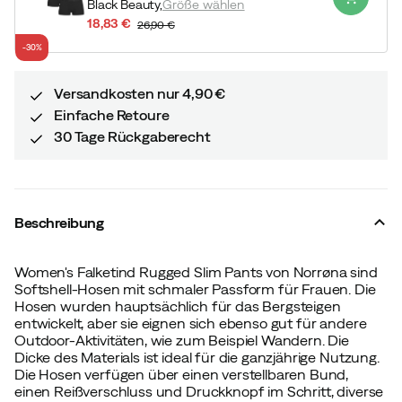
Black Beauty,
Größe wählen
18,83 €
26,90 €
discounted
original
-30%
price
price
Versandkosten nur 4,90 €
Einfache Retoure
30 Tage Rückgaberecht
Beschreibung
Women's Falketind Rugged Slim Pants von Norrøna sind
Softshell-Hosen mit schmaler Passform für Frauen. Die
Hosen wurden hauptsächlich für das Bergsteigen
entwickelt, aber sie eignen sich ebenso gut für andere
Outdoor-Aktivitäten, wie zum Beispiel Wandern. Die
Dicke des Materials ist ideal für die ganzjährige Nutzung.
Die Hosen verfügen über einen verstellbaren Bund,
einen Reißverschluss und Druckknopf im Schritt, diverse