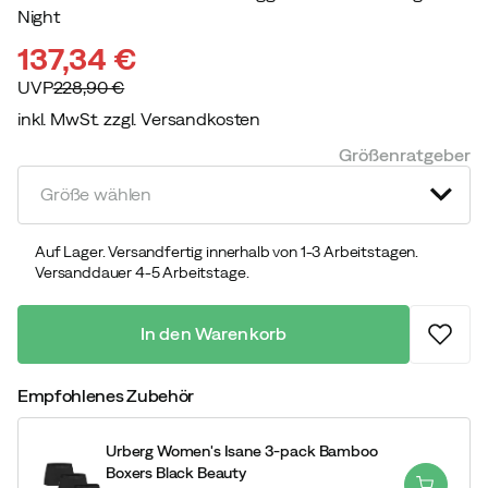
Night
137,34 €
UVP
228,90 €
inkl. MwSt. zzgl. Versandkosten
discounted
original
Größenratgeber
price
price
Größe wählen
Auf Lager. Versandfertig innerhalb von 1-3 Arbeitstagen.
Versanddauer 4-5 Arbeitstage.
In den Warenkorb
Empfohlenes Zubehör
Urberg Women's Isane 3-pack Bamboo
Boxers Black Beauty