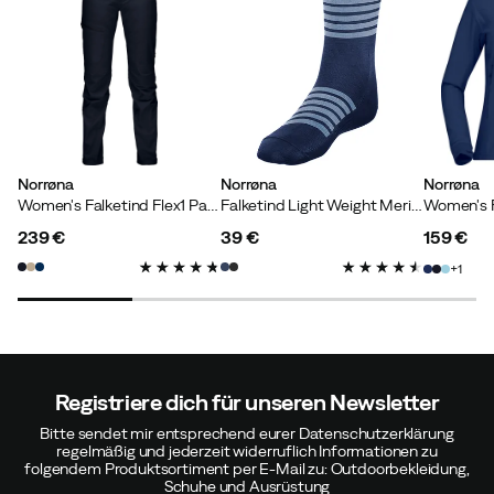
Gewicht:
80-84
Ida B
Vor 10 Monaten
Verifizierter Käufer
Norrøna
Norrøna
Norrøna
Women's Falketind Flex1 Pants Caviar
Falketind Light Weight Merino Socks Indigo Night
239 €
39 €
159 €
price
price
price
Verified by Trustvoice
1
Registriere dich für unseren Newsletter
Bitte sendet mir entsprechend eurer Datenschutzerklärung
regelmäßig und jederzeit widerruflich Informationen zu
folgendem Produktsortiment per E-Mail zu: Outdoorbekleidung,
Schuhe und Ausrüstung