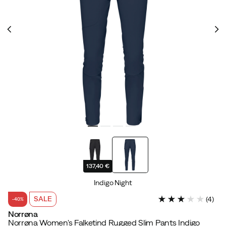
137,40 €
Indigo Night
SALE
(
4
)
-40%
Norrøna
Norrøna Women's Falketind Rugged Slim Pants Indigo