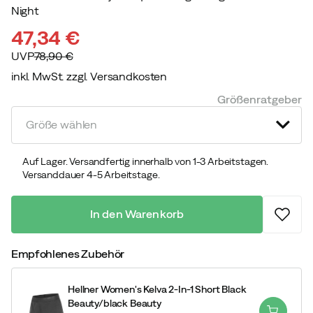
Night
47,34 €
UVP
78,90 €
inkl. MwSt. zzgl. Versandkosten
discounted
original
Größenratgeber
price
price
Größe wählen
Auf Lager. Versandfertig innerhalb von 1-3 Arbeitstagen.
Versanddauer 4-5 Arbeitstage.
In den Warenkorb
Empfohlenes Zubehör
Hellner Women's Kelva 2-In-1 Short Black
Beauty/black Beauty