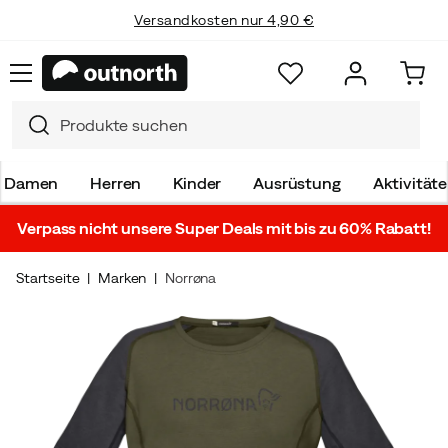
Versandkosten nur 4,90 €
Damen
Herren
Kinder
Ausrüstung
Aktivität
Verpass nicht unsere Super Deals mit bis zu 60% Rabatt!
Startseite
Marken
Norrøna