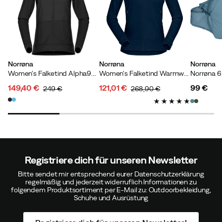
Norrøna
Norrøna
Norrøna
Women's Falketind Alpha90 Insulated Zip Hood Caviar
Women's Falketind Warmwool2 Stretch Zip Hood Indigo Night
Norrøna 6
149,40 €
121,01 €
99 €
249 €
268,90 €
discounted
original
discounted
original
price
price
price
price
price
Registriere dich für unseren Newsletter
Bitte sendet mir entsprechend eurer Datenschutzerklärung
regelmäßig und jederzeit widerruflich Informationen zu
folgendem Produktsortiment per E-Mail zu: Outdoorbekleidung,
Schuhe und Ausrüstung