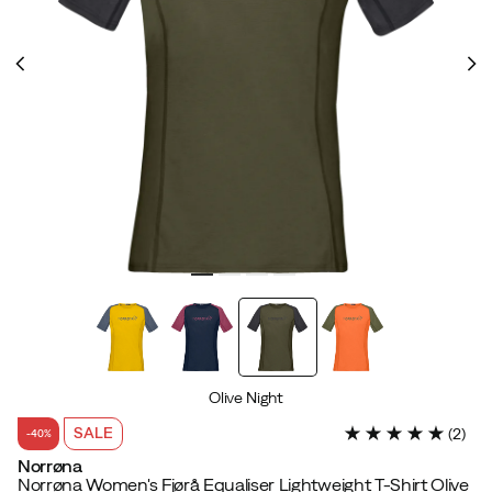
Olive Night
SALE
(
2
)
-40%
Norrøna
Norrøna Women's Fjørå Equaliser Lightweight T-Shirt Olive