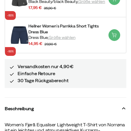
Black Beauty/black Beauty,
Größe wählen
17,95 €
35,90 €
discounted
original
-50%
price
price
Hellner Women's Parrikka Short Tights
Dress Blue
Dress Blue,
Größe wählen
14,95 €
29,90 €
discounted
original
-50%
price
price
Versandkosten nur 4,90 €
Einfache Retoure
30 Tage Rückgaberecht
Beschreibung
Women's Fjørå Equaliser Lightweight T-Shirt von Norrøna
ist ein leichtes und atmungsaktives Kurzarm-