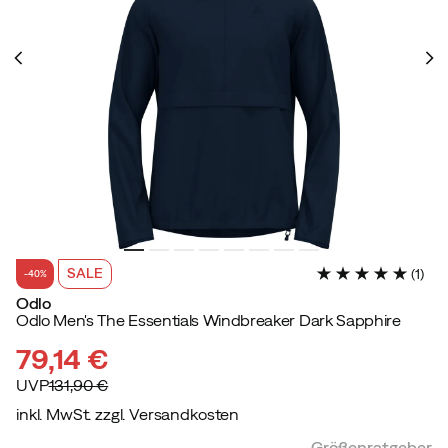
SALE
(
1
)
-40%
Odlo
Odlo Men's The Essentials Windbreaker Dark Sapphire
79,14 €
UVP
131,90 €
inkl. MwSt. zzgl. Versandkosten
discounted
original
Größenratgeber