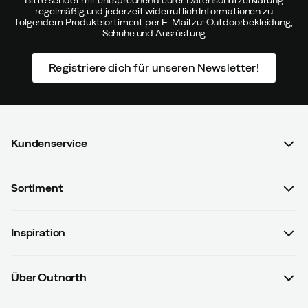
regelmäßig und jederzeit widerruflich Informationen zu
folgendem Produktsortiment per E-Mail zu: Outdoorbekleidung,
Schuhe und Ausrüstung
Registriere dich für unseren Newsletter!
Kundenservice
FAQ & Bestellvorgang
Sortiment
Kontaktiere uns
Damen
AGB mit Kundeninformationen
Inspiration
Herren
Datenschutzrichtlinien
Guides
Kinder
Versand- u. Zahlungsinformationen
Über Outnorth
#yesOutnorth
Ausrüstung
Widerrufsbelehrung & Widerrufsformular
Über uns