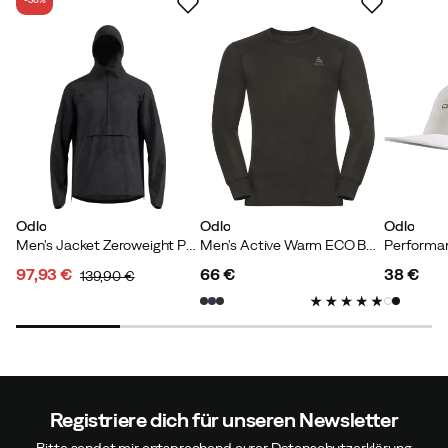
Odlo
Odlo
Odlo
Men's Jacket Zeroweight Print Black
Men's Active Warm ECO Baselayer Shirt Black
97,93 €
66 €
38 €
139,90 €
discounted
original
price
price
price
price
Registriere dich für unseren Newsletter
Bitte sendet mir entsprechend eurer Datenschutzerklärung