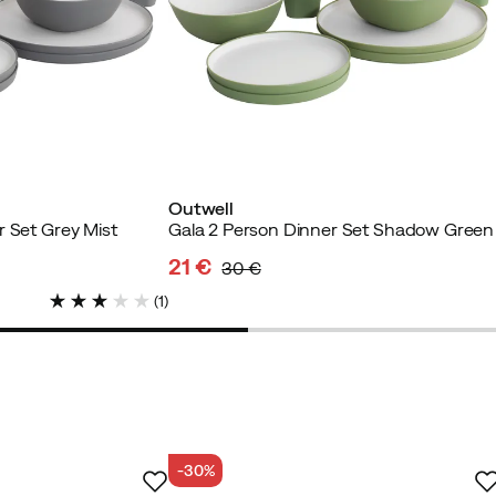
izierter Käufer
Outwell
r Set Grey Mist
Gala 2 Person Dinner Set Shadow Green
21 €
30 €
discounted
original
(
1
)
price
price
Verified by Trustvoice
-30%