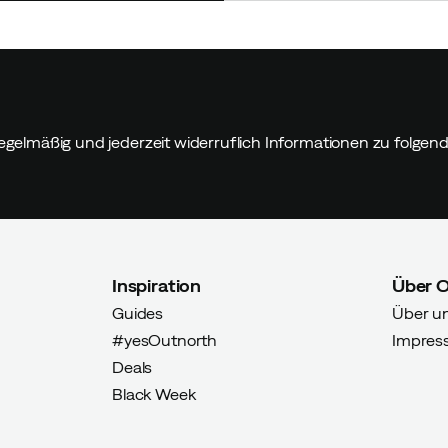
egelmäßig und jederzeit widerruflich Informationen zu folge
Inspiration
Über 
Guides
Über u
#yesOutnorth
Impres
Deals
Black Week