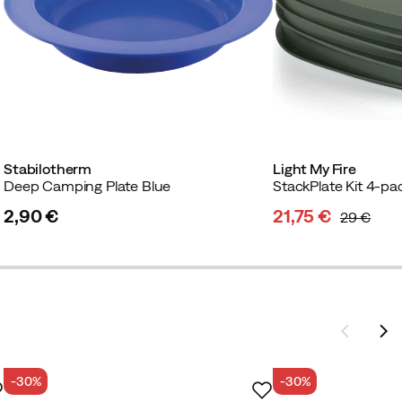
Stabilotherm
Light My Fire
Deep Camping Plate Blue
StackPlate Kit 4-p
2,90 €
21,75 €
29 €
price
discounted
original
price
price
-30%
-30%