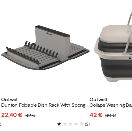
Outwell
Outwell
Dunton Foldable Dish Rack With Sponge Drain Grey
22,40 €
42 €
32 €
60 €
discounted
original
discounted
original
7
)
(
2
)
price
price
price
price