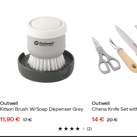
Outwell
Outwell
Kitson Brush W/Soap Dispenser Grey
11,90 €
14 €
17 €
20 €
discounted
original
discounted
original
(
2
)
price
price
price
price