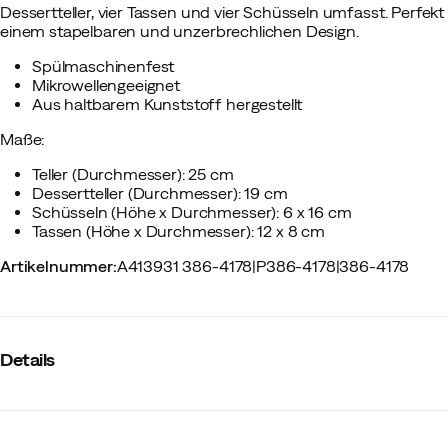
Dessertteller, vier Tassen und vier Schüsseln umfasst. Perfek
einem stapelbaren und unzerbrechlichen Design.
Spülmaschinenfest
Mikrowellengeeignet
Aus haltbarem Kunststoff hergestellt
Maße:
Teller (Durchmesser): 25 cm
Dessertteller (Durchmesser): 19 cm
Schüsseln (Höhe x Durchmesser): 6 x 16 cm
Tassen (Höhe x Durchmesser): 12 x 8 cm
Artikelnummer
:
A413931 386-4178
|
P386-4178
|
386-4178
Details
Hersteller-Farbbezeichnung
:
Green & Grey
Material
:
Plastik