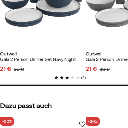
Farbe:
Green & Grey
Größe:
OneSize
Ramune T
Vor 3 Monaten
Verif
Outwell
Outwell
Gala 2 Person Dinner Set Navy Night
Gala 2 Person Dinne
21 €
21 €
30 €
30 €
discounted
original
discounted
original
(
2
)
price
price
price
price
Dazu passt auch
-30%
-30%