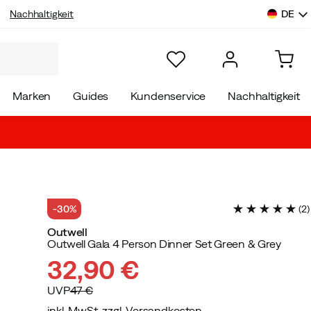
DE
Nachhaltigkeit
Marken
Guides
Kundenservice
Nachhaltigkeit
-30%
(
2
)
Outwell
Outwell Gala 4 Person Dinner Set Green & Grey
32,90 €
UVP
47 €
inkl. MwSt. zzgl. Versandkosten