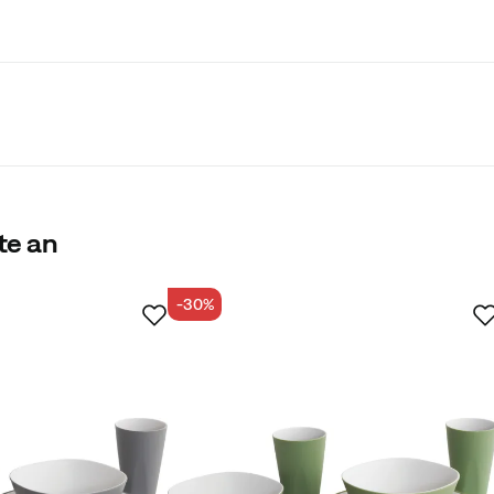
te an
-30%
Käufer