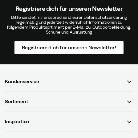
Registriere dich für unseren Newsletter
Bitte sendet mir entsprechend eurer Datenschutzerklärung
regelmäßig und jederzeit widerruflich Informationen zu
folgendem Produktsortiment per E-Mail zu: Outdoorbekleidung,
Schuhe und Ausrüstung
Registriere dich für unseren Newsletter!
Kundenservice
FAQ & Bestellvorgang
Sortiment
Kontaktiere uns
Damen
AGB mit Kundeninformationen
Inspiration
Herren
Datenschutzrichtlinien
Guides
Kinder
Versand- u. Zahlungsinformationen