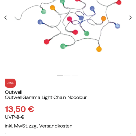
-25%
Outwell
Outwell Gamma Light Chain Nocolour
13,50 €
UVP
18 €
inkl. MwSt. zzgl. Versandkosten
discounted
original