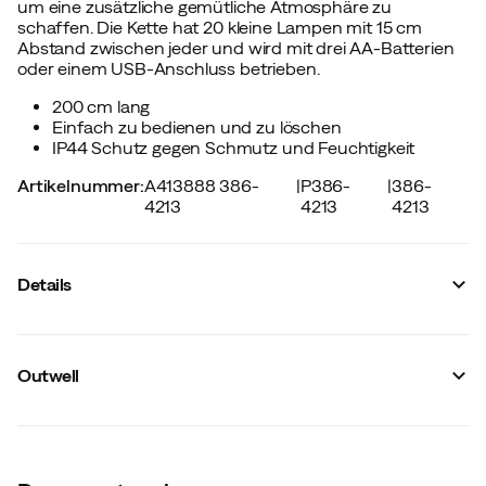
um eine zusätzliche gemütliche Atmosphäre zu
schaffen. Die Kette hat 20 kleine Lampen mit 15 cm
Abstand zwischen jeder und wird mit drei AA-Batterien
oder einem USB-Anschluss betrieben.
200 cm lang
Einfach zu bedienen und zu löschen
IP44 Schutz gegen Schmutz und Feuchtigkeit
Artikelnummer
:
A413888 386-
|
P386-
|
386-
4213
4213
4213
Details
Hersteller-Farbbezeichnung
:
Nocolour
Batterien inbegriffen
:
Nein
Outwell
Anzahl Batterien
:
3 St
Wasserschutz
:
IP44
Größe
:
OneSize
Maße L x B x D
:
9 x 12 x 8 mm
Leuchtstärke
:
50 lm