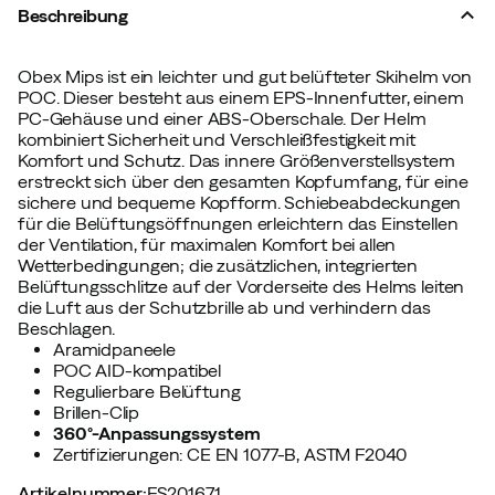
Beschreibung
Obex Mips ist ein leichter und gut belüfteter Skihelm von
POC. Dieser besteht aus einem EPS-Innenfutter, einem
PC-Gehäuse und einer ABS-Oberschale. Der Helm
kombiniert Sicherheit und Verschleißfestigkeit mit
Komfort und Schutz. Das innere Größenverstellsystem
erstreckt sich über den gesamten Kopfumfang, für eine
sichere und bequeme Kopfform. Schiebeabdeckungen
für die Belüftungsöffnungen erleichtern das Einstellen
der Ventilation, für maximalen Komfort bei allen
Wetterbedingungen; die zusätzlichen, integrierten
Belüftungsschlitze auf der Vorderseite des Helms leiten
die Luft aus der Schutzbrille ab und verhindern das
Beschlagen.
Aramidpaneele
POC AID-kompatibel
Regulierbare Belüftung
Brillen-Clip
360°-Anpassungssystem
Zertifizierungen: CE EN 1077-B, ASTM F2040
Artikelnummer
:
FS201671