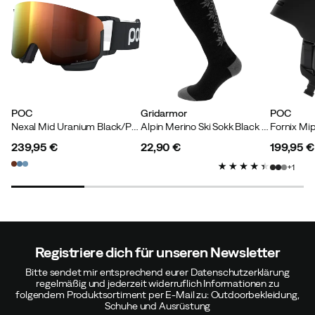
breiten Kopf. AirPods drücken aber
Tobias
Vor 3 Jahren
Verifizierter Käufer
POC
Gridarmor
POC
Nexal Mid Uranium Black/Partly Sunny Orange
Alpin Merino Ski Sokk Black Beauty
Hat mir überhaupt nicht gepasst. Im Bereich der Ohren
ist es unangenehm und es fühlt sich an, als wäre es nur
239,95 €
22,90 €
199,95 €
Plastik, das den Kopf umgibt. Für mehr Komfort würde
price
price
price
1
ich mich über mehr Flaum im Helm freuen.
Farbe:
Black
Größe:
M/L
Registriere dich für unseren Newsletter
Bitte sendet mir entsprechend eurer Datenschutzerklärung
regelmäßig und jederzeit widerruflich Informationen zu
Maria
Vor 3 Jahren
Verifizierter Käufer
folgendem Produktsortiment per E-Mail zu: Outdoorbekleidung,
Schuhe und Ausrüstung