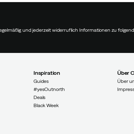
egelmäßig und jederzeit widerruflich Informationen zu folge
rter Käufer
Inspiration
Über 
r perfekt!
Guides
Über u
#yesOutnorth
Impres
Deals
Black Week
ter Käufer
r Stiefel. Leicht an- und auszuziehen.