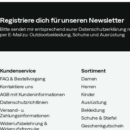
perfekt.
Farbe:
Od Green
Registriere dich für unseren Newsletter
Größe:
36/37
Bitte sendet mir entsprechend eurer Datenschutzerklärung r
per E-Mail zu: Outdoorbekleidung, Schuhe und Ausrüstung
Kelly A
Vor 5 Monaten
Verifizie
Kundenservice
Sortiment
Ich liebe sie – und sie passen mi
FAQ & Bestellvorgang
Damen
Kontaktiere uns
Herren
AGB mit Kundeninformationen
Kinder
Datenschutzrichtlinien
Ausrüstung
Roger
Versand- u.
Bekleidung
Vor 8 Monaten
Verifizier
Zahlungsinformationen
Schuhe & Stiefel
Widerrufsbelehrung &
Geschenkgutschein
Ein herrlich warmer und bequeme
Widerrufsformular