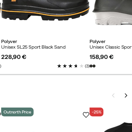
Polyver
Polyver
Unisex SL25 Sport Black Sand
Unisex Classic Spor
228,90 €
158,90 €
price
price
7
)
(
3
)
Outnorth Price
-25%