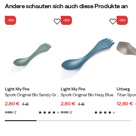
Andere schauten sich auch diese Produkte an
-30%
-30%
-30%
Light My Fire
Light My Fire
Urberg
Spork Original Bio Sandy Green
Spork Original Bio Hazy Blue
Titan Spor
2,80 €
2,80 €
12,60 €
4 €
4 €
discounted
original
discounted
original
discoun
original
2
2
price
price
price
price
price
price