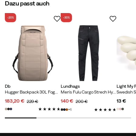
Dazu passt auch
-20%
-30%
Db
Lundhags
Light My F
Hugger Backpack 30L Fogbow Beige
Men's Fulu Cargo Strech Hybrid Pant Black
183,20 €
140 €
13 €
229 €
200 €
discounted
original
discounted
original
price
1
price
price
price
price