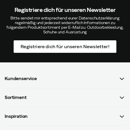
Registriere dich für unseren Newsletter
Bitte sendet mir entsprechend eurer Datenschutzerklärung
regelmäßig und jederzeit widerruflich Informationen zu
folgendem Produktsortiment per E-Mail zu: Outdoorbekleidung,
Schuhe und Ausrüstung
Registriere dich für unseren Newsletter!
Kundenservice
FAQ & Bestellvorgang
Sortiment
Kontaktiere uns
Damen
AGB mit Kundeninformationen
Inspiration
Herren
Datenschutzrichtlinien
Guides
Kinder