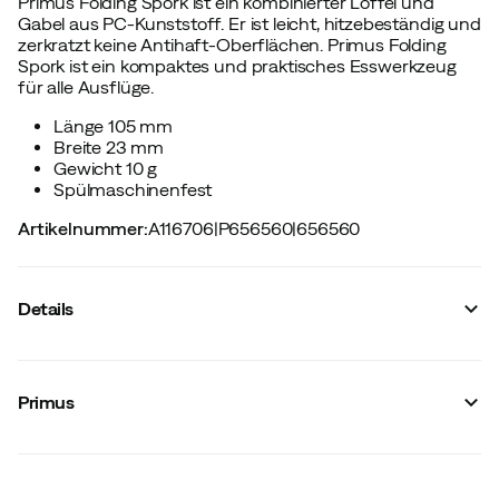
Primus Folding Spork ist ein kombinierter Löffel und
Gabel aus PC-Kunststoff. Er ist leicht, hitzebeständig und
zerkratzt keine Antihaft-Oberflächen. Primus Folding
Spork ist ein kompaktes und praktisches Esswerkzeug
für alle Ausflüge.
Länge 105 mm
Breite 23 mm
Gewicht 10 g
Spülmaschinenfest
Artikelnummer
:
A116706
|
P656560
|
656560
Details
Hersteller-Farbbezeichnung
:
Red
Größe
:
Red
Primus
Hergestellt in
:
China
Gewicht
:
10 g