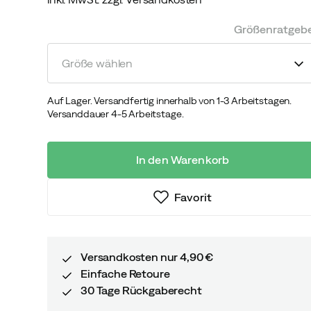
discounted
original
price
price
Größenratgeb
Größe wählen
Auf Lager. Versandfertig innerhalb von 1-3 Arbeitstagen.
Versanddauer 4-5 Arbeitstage.
In den Warenkorb
Favorit
Versandkosten nur 4,90 €
Einfache Retoure
30 Tage Rückgaberecht