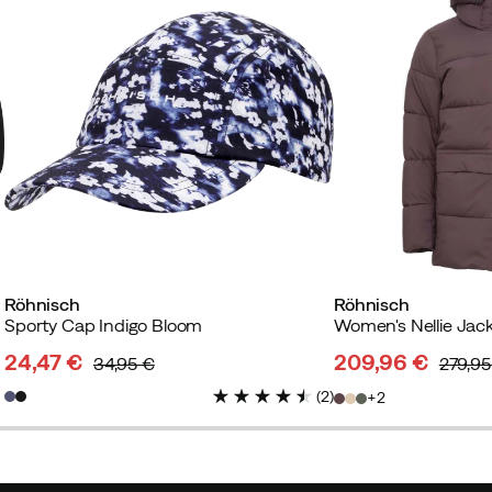
Röhnisch
Röhnisch
Sporty Cap Indigo Bloom
Women's Nellie Jac
24,47 €
209,96 €
34,95 €
279,95
discounted
original
discounted
original
(
2
)
2
price
price
price
price