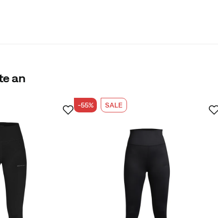
te an
-55%
SALE
r
arke und Größe, die ich besitze.