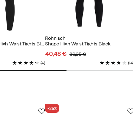
Röhnisch
Women's Flattering High Waist Tights Black
Shape High Waist Tights Black
40,48 €
89,95 €
discounted
original
Verified by Trustvoice
(
4
)
(
1
price
price
-25%