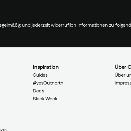
egelmäßig und jederzeit widerruflich Informationen zu folge
Inspiration
Über 
Guides
Über u
#yesOutnorth
Impres
Deals
Black Week
ldo