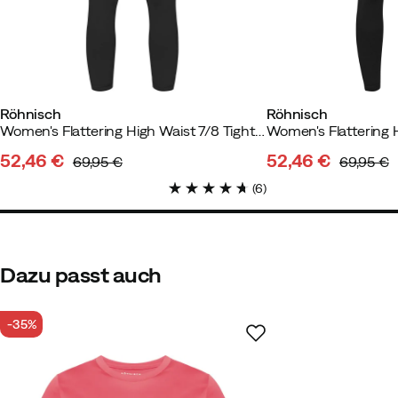
Gewicht:
55-59
Farbe:
Black
Größe:
S
Röhnisch
Röhnisch
Women's Flattering High Waist 7/8 Tights Black
52,46 €
52,46 €
69,95 €
69,95 €
discounted
original
discounted
original
(
6
)
price
price
price
price
Dazu passt auch
-35%