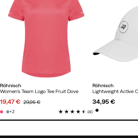
Röhnisch
Röhnisch
Women's Team Logo Tee Fruit Dove
Lightweight Active 
19,47 €
34,95 €
29,95 €
discounted
original
price
2
(
4
)
price
price