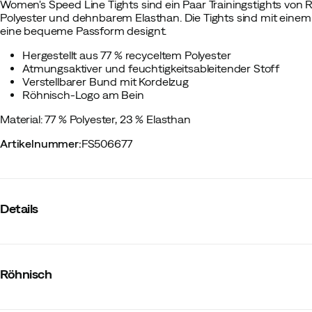
Women's Speed Line Tights sind ein Paar Trainingstights von 
Polyester und dehnbarem Elasthan. Die Tights sind mit einem 
eine bequeme Passform designt.
Hergestellt aus 77 % recyceltem Polyester
Atmungsaktiver und feuchtigkeitsableitender Stoff
Verstellbarer Bund mit Kordelzug
Röhnisch-Logo am Bein
Material: 77 % Polyester, 23 % Elasthan
Artikelnummer
:
FS506677
Details
Hersteller-Farbbezeichnung
:
Obsidian Black
Verstärkungen
:
Nein
Röhnisch
Reflektoren
:
Nein
Dehnbar
:
Ja
Beinlänge
:
Lange