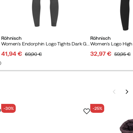
Röhnisch
Röhnisch
Women's Endorphin Logo Tights Dark Grey Melange
Women's Logo High 
41,94 €
32,97 €
69,90 €
59,95 €
discounted
original
discounted
original
4
)
price
price
price
price
-30%
-25%