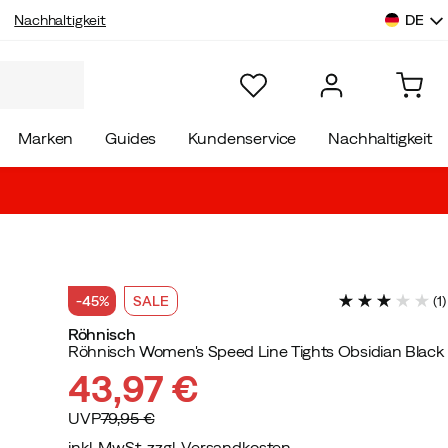
DE
Nachhaltigkeit
Marken
Guides
Kundenservice
Nachhaltigkeit
-45%
SALE
(
1
)
Röhnisch
Röhnisch Women's Speed Line Tights Obsidian Black
43,97 €
UVP
79,95 €
inkl. MwSt. zzgl. Versandkosten