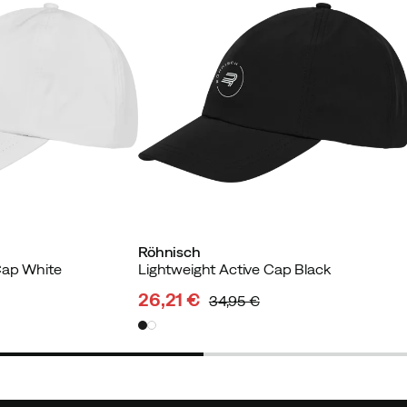
Röhnisch
Cap White
Lightweight Active Cap Black
26,21 €
34,95 €
discounted
original
price
price