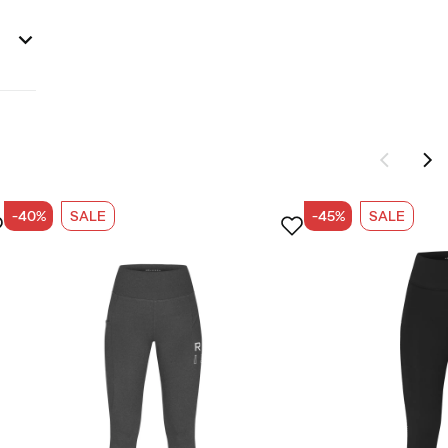
-40%
SALE
-45%
SALE