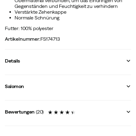
Obermaterial verbunden, um das Eindringen von
Gegenständen und Feuchtigkeit zu verhindern
Verstärkte Zehenkappe
Normale Schnürung
Futter: 100% polyester
Artikelnummer
:
FS174713
Details
Hersteller-Artikelnummer
:
L41433400
Hersteller-Artikelname
:
XA PRO V8 WINTER CSWP J
Salomon
Hersteller-Farbbezeichnung
:
Black/Phantom/Quiet
Shade
Membran
:
ClimaSalomon Waterproof (CSWP)
Futter
:
Synthetik
Bewertungen
(
20
)
Außensohle
:
Gummi
Gefüttert
:
Ja
Außenmaterial
:
Synthetik
Größe
:
31
Gewicht pro Stiefel
:
350 g