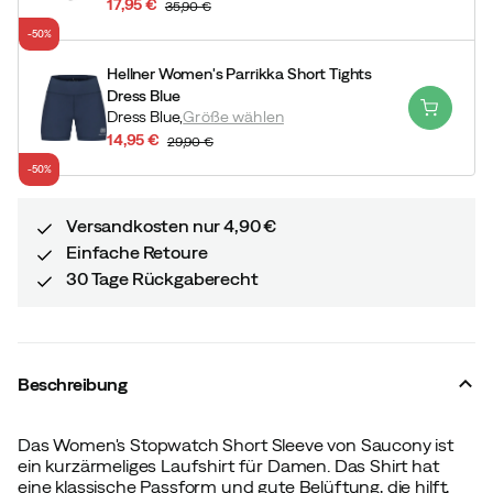
17,95 €
35,90 €
discounted
original
-50%
price
price
Hellner Women's Parrikka Short Tights
Dress Blue
Dress Blue,
Größe wählen
14,95 €
29,90 €
discounted
original
-50%
price
price
Versandkosten nur 4,90 €
Einfache Retoure
30 Tage Rückgaberecht
Beschreibung
Das Women's Stopwatch Short Sleeve von Saucony ist
ein kurzärmeliges Laufshirt für Damen. Das Shirt hat
eine klassische Passform und gute Belüftung, die hilft,