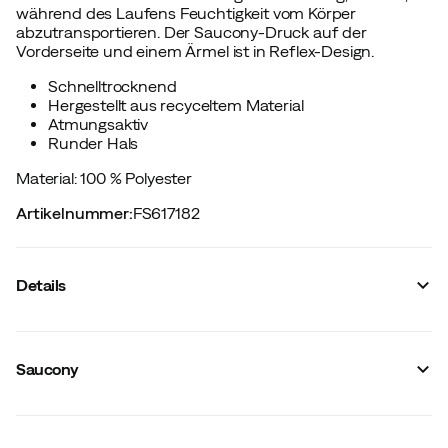
während des Laufens Feuchtigkeit vom Körper
abzutransportieren. Der Saucony-Druck auf der
Vorderseite und einem Ärmel ist in Reflex-Design.
Schnelltrocknend
Hergestellt aus recyceltem Material
Atmungsaktiv
Runder Hals
Material: 100 % Polyester
Artikelnummer
:
FS617182
Details
Hersteller-Farbbezeichnung
:
Black
Reißverschluss
:
Nein
Saucony
Reflektoren
:
Ja
Material
:
Polyester
Passform
:
Normal
Graduelle Kompression
:
Nein