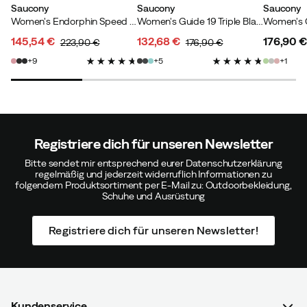
Saucony
Saucony
Saucony
Women's Endorphin Speed 5 Ivory/Mauve
Women's Guide 19 Triple Black
145,54 €
132,68 €
176,90 €
223,90 €
176,90 €
discounted
original
discounted
original
price
9
5
1
price
price
price
price
Registriere dich für unseren Newsletter
Bitte sendet mir entsprechend eurer Datenschutzerklärung
regelmäßig und jederzeit widerruflich Informationen zu
folgendem Produktsortiment per E-Mail zu: Outdoorbekleidung,
Schuhe und Ausrüstung
Registriere dich für unseren Newsletter!
Kundenservice