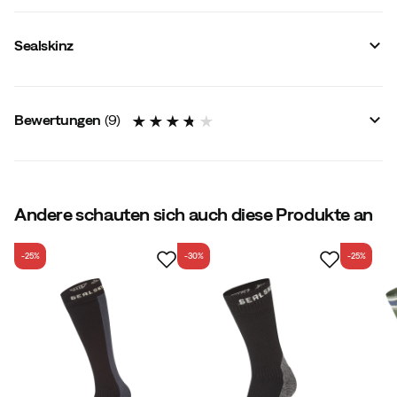
Hersteller-Artikelnummer
:
SE1000
Hersteller-Farbbezeichnung
:
Black/Dark Grey Marl
Sealskinz
Schafthöhe
:
Mittel
Mulesingfreie Wolle
:
Ja
Größe
:
S (36-38)
Hergestellt in
:
Vereinigtes Königreich
Bewertungen
(
9
)
3.8
Andere schauten sich auch diese Produkte an
-25%
-30%
-25%
basierend auf 9 Bewertungen
Ingela E
Vor 7 Monaten
Verifizierter Käufer
Zufrieden, guter Kauf