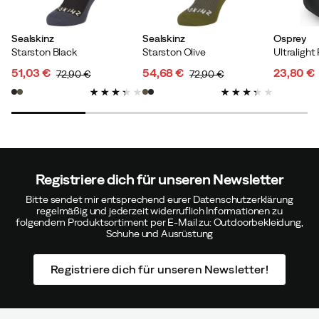
Emma W
Vor 2 Jahren
Verifizierter Käufer
Sealskinz
Sealskinz
Osprey
Starston Black
Starston Olive
Ultralight
Schlechter Sitz am Fuß, ich ging zurück.
51,03 €
54,68 €
23,80 €
72,90 €
72,90 €
discounted
original
discounted
original
discoun
original
Farbe:
Black/Dark Grey Marl
price
price
price
price
price
price
Größe:
M
Registriere dich für unseren Newsletter
Erik L
Vor 3 Jahren
Verifizierter Käufer
Bitte sendet mir entsprechend eurer Datenschutzerklärung
regelmäßig und jederzeit widerruflich Informationen zu
folgendem Produktsortiment per E-Mail zu: Outdoorbekleidung,
Hervorragend geeignet für den Einsatz beim Eisbaden
Schuhe und Ausrüstung
🙂
Registriere dich für unseren Newsletter!