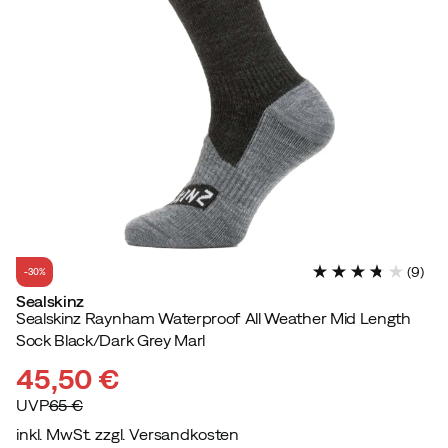
(
9
)
-30%
Sealskinz
Sealskinz Raynham Waterproof All Weather Mid Length
Sock Black/Dark Grey Marl
45,50 €
UVP
65 €
inkl. MwSt. zzgl. Versandkosten