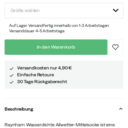
discounted
original
price
price
Größe wählen
Auf Lager. Versandfertig innerhalb von 1-3 Arbeitstagen.
Versanddauer 4-5 Arbeitstage.
In den Warenkorb
Versandkosten nur 4,90 €
Einfache Retoure
30 Tage Rückgaberecht
Beschreibung
Raynham Wasserdichte Allwetter-Mittelsocke ist eine