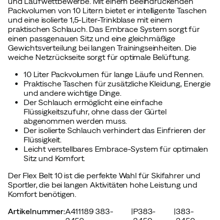
und Laufwettbewerbe. Mit einem beeindruckenden
Packvolumen von 10 Litern bietet er intelligente Taschen
und eine isolierte 1,5-Liter-Trinkblase mit einem
praktischen Schlauch. Das Embrace System sorgt für
einen passgenauen Sitz und eine gleichmäßige
Gewichtsverteilung bei langen Trainingseinheiten. Die
weiche Netzrückseite sorgt für optimale Belüftung.
10 Liter Packvolumen für lange Läufe und Rennen.
Praktische Taschen für zusätzliche Kleidung, Energie
und andere wichtige Dinge.
Der Schlauch ermöglicht eine einfache
Flüssigkeitszufuhr, ohne dass der Gürtel
abgenommen werden muss.
Der isolierte Schlauch verhindert das Einfrieren der
Flüssigkeit.
Leicht verstellbares Embrace-System für optimalen
Sitz und Komfort.
Der Flex Belt 10 ist die perfekte Wahl für Skifahrer und
Sportler, die bei langen Aktivitäten hohe Leistung und
Komfort benötigen.
Artikelnummer
:
A411189 383-
|
P383-
|
383-