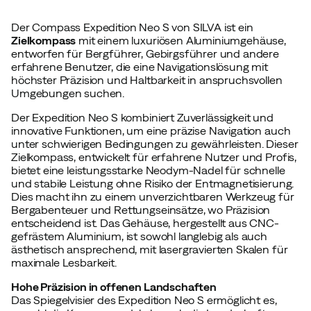
Der Compass Expedition Neo S von SILVA ist ein
Zielkompass
mit einem luxuriösen Aluminiumgehäuse,
entworfen für Bergführer, Gebirgsführer und andere
erfahrene Benutzer, die eine Navigationslösung mit
höchster Präzision und Haltbarkeit in anspruchsvollen
Umgebungen suchen.
Der Expedition Neo S kombiniert Zuverlässigkeit und
innovative Funktionen, um eine präzise Navigation auch
unter schwierigen Bedingungen zu gewährleisten. Dieser
Zielkompass, entwickelt für erfahrene Nutzer und Profis,
bietet eine leistungsstarke Neodym-Nadel für schnelle
und stabile Leistung ohne Risiko der Entmagnetisierung.
Dies macht ihn zu einem unverzichtbaren Werkzeug für
Bergabenteuer und Rettungseinsätze, wo Präzision
entscheidend ist. Das Gehäuse, hergestellt aus CNC-
gefrästem Aluminium, ist sowohl langlebig als auch
ästhetisch ansprechend, mit lasergravierten Skalen für
maximale Lesbarkeit.
Hohe Präzision in offenen Landschaften
Das Spiegelvisier des Expedition Neo S ermöglicht es,