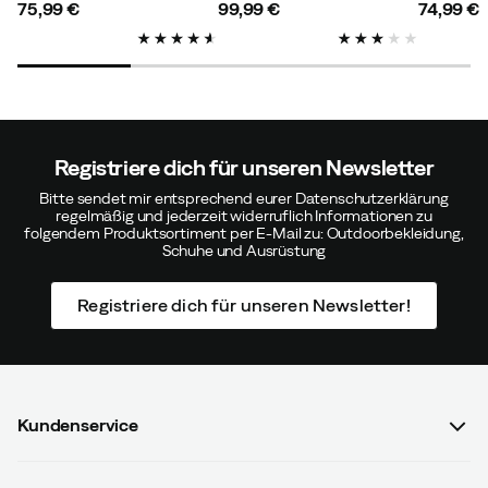
75,99 €
99,99 €
74,99 €
price
price
price
Verified by Trustvoice
Registriere dich für unseren Newsletter
Bitte sendet mir entsprechend eurer Datenschutzerklärung
regelmäßig und jederzeit widerruflich Informationen zu
folgendem Produktsortiment per E-Mail zu: Outdoorbekleidung,
Schuhe und Ausrüstung
Registriere dich für unseren Newsletter!
Kundenservice
FAQ & Bestellvorgang