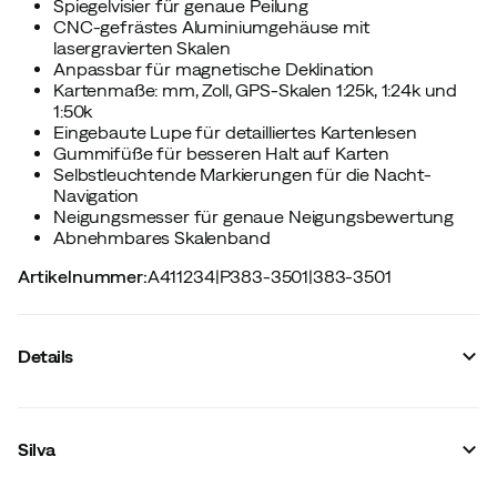
Spiegelvisier für genaue Peilung
CNC-gefrästes Aluminiumgehäuse mit
lasergravierten Skalen
Anpassbar für magnetische Deklination
Kartenmaße: mm, Zoll, GPS-Skalen 1:25k, 1:24k und
1:50k
Eingebaute Lupe für detailliertes Kartenlesen
Gummifüße für besseren Halt auf Karten
Selbstleuchtende Markierungen für die Nacht-
Navigation
Neigungsmesser für genaue Neigungsbewertung
Abnehmbares Skalenband
Artikelnummer
:
A411234
|
P383-3501
|
383-3501
Details
Hersteller-Artikelnummer
:
38420
Hersteller-Farbbezeichnung
:
No Colour
Silva
Skalierung in cm
:
Ja
Kompassart
:
Spiegelkompass