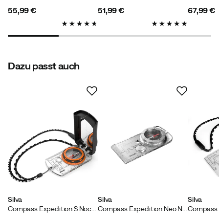
Waage, wogegen die von Brunton stark Richtung Boden
55,99 €
51,99 €
67,99 €
geneigt ist was ein gerades Peilen unmöglich machte.
price
price
price
Dazu passt auch
Johan H
Vor 10 Monaten
Verifizierter Käufer
Silva liefert durchweg schlechte Qualität. Das war keine
Ausnahme. Hergestellt in Taiwan. Die Nadel
funktionierte schlecht, die Kappe und die Markierungen
waren schief. Für diesen Preis nicht ok. Habe mir
stattdessen das Topmodell von Suunto gekauft.
Hergestellt in Finnland und etwas völlig anderes. Auf
Funktion ausgelegt, nicht auf Verkauf.
Größe:
Onesize
Farbe:
No colour
Silva
Silva
Silva
Compass Expedition S Nocolour
Compass Expedition Neo No Colour