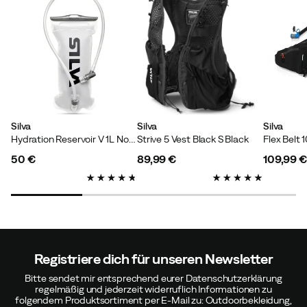
Silva
Silva
Silva
Hydration Reservoir V 1L Nocolour
Strive 5 Vest Black S Black
Flex Belt 
50 €
89,99 €
109,99 €
price
price
price
Registriere dich für unseren Newsletter
Bitte sendet mir entsprechend eurer Datenschutzerklärung
regelmäßig und jederzeit widerruflich Informationen zu
folgendem Produktsortiment per E-Mail zu: Outdoorbekleidung,