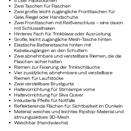
5 Liter Packvolumen
Zwei Taschen für Flaschen
Zwei große, leicht zugängliche Fronttaschen für
Gele, Riegel oder Handschuhe
Zwei Fronttaschen mit Reißverschluss – eine davon
mit Schlüsselhaken
Hinteres Fach für Trinkblase oder Ausrüstung
Große, leicht zugängliche Mesh-Tasche hinten
Elastische Batterietasche hinten mit
Kabelausgängen an den Schultern
Zwei abnehmbare und verstellbare Riemen, die die
Flaschen sicher halten
Riemen zur Fixierung der Trinkschläuche
Vier zusätzliche, abnehmbare und verstellbare
Riemen für Laufstöcke
Zwei verstellbare Brustgurte
Haltevorrichtung für Stirnlampe vorne
Haltevorrichtung für Silva Quiver
Inkludierte Pfeife für Notfälle
Reflektierende Flächen für Sichtbarkeit im Dunkeln
Material: weiches und leichtes Ripstop-Material und
atmungsaktives 3D-Mesh
Waschbar (Handwäsche)