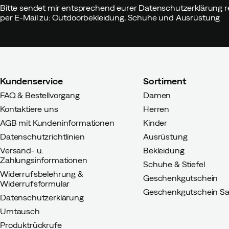
Bitte sendet mir entsprechend eurer Datenschutzerklärung r
Farbe:
Light Gray
per E-Mail zu: Outdoorbekleidung, Schuhe und Ausrüstung
Größe:
M
Kundenservice
Sortiment
Ulf R
Vor 2 Jahren
Verifizierter 
FAQ & Bestellvorgang
Damen
Kontaktiere uns
Herren
Farbe:
Light Gray
Größe:
L
AGB mit Kundeninformationen
Kinder
Datenschutzrichtlinien
Ausrüstung
Versand- u.
Bekleidung
Zahlungsinformationen
Schuhe & Stiefel
Widerrufsbelehrung &
Geschenkgutschein
Markus Ö
Vor 3 Jahren
Verifizi
Widerrufsformular
Geschenkgutschein Sa
Datenschutzerklärung
Umtausch
Farbe:
Grey
Größe:
38-41
Produktrückrufe