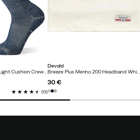
ierter Käufer
Devold
fizierter Käufer
Hike Classic Edition Light Cushion Crew Socks Alpine Blue
Breeze Plus Merino 200 Headband Whi
30 €
price
(
13
)
rter Käufer