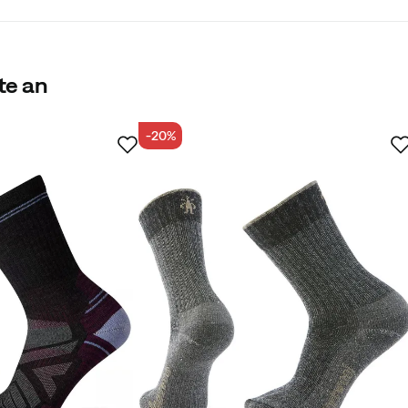
te an
-20%
Käufer