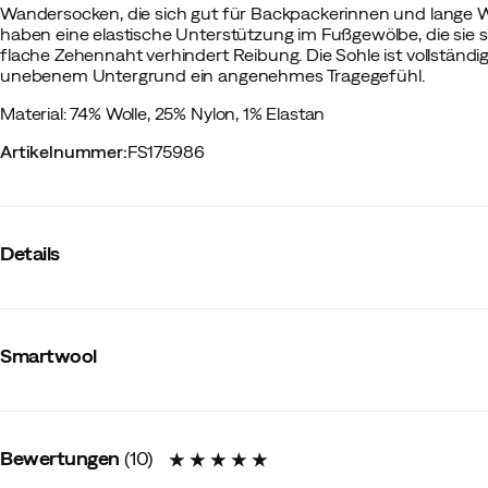
Wandersocken, die sich gut für Backpackerinnen und lange
haben eine elastische Unterstützung im Fußgewölbe, die sie si
flache Zehennaht verhindert Reibung. Die Sohle ist vollständi
unebenem Untergrund ein angenehmes Tragegefühl.
Material: 74% Wolle, 25% Nylon, 1% Elastan
Artikelnummer
:
FS175986
Details
Hersteller-Artikelnummer
:
B01642
Hersteller-Artikelname
:
Women's Classic Mountaineer Maxi
Smartwool
Hersteller-Farbbezeichnung
:
Light Gray
Schafthöhe
:
Mittel
R/L-Markierung
:
Nein
Material
:
Wolle/Synthetik
Mulesingfreie Wolle
:
Ja
Bewertungen
(
10
)
Größe
:
34-37
Hergestellt in
:
Italien