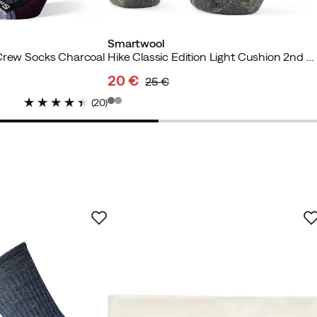
fizierter Käufer
Smartwool
Crew Socks Charcoal
Hike Classic Edition Light Cushion 2nd C Charcoal
20 €
ahl💫
25 €
discounted
original
(
20
)
price
price
er Käufer
ollfrottee im Inneren!