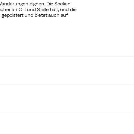
 Wanderungen eignen. Die Socken
cher an Ort und Stelle hält, und die
g gepolstert und bietet auch auf
mum Cushion Crew