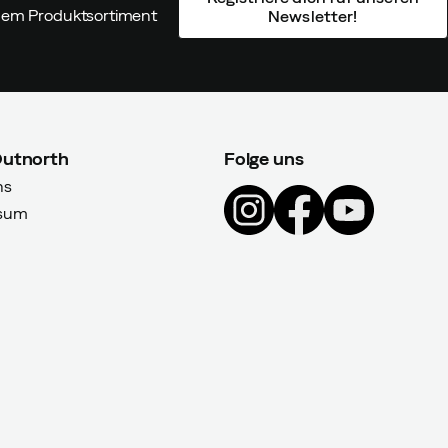
ndem Produktsortiment
Newsletter!
Outnorth
Folge uns
ns
sum