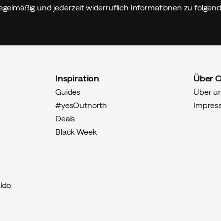
egelmäßig und jederzeit widerruflich Informationen zu folge
Inspiration
Über 
Käufer
Guides
Über u
#yesOutnorth
Impres
Deals
Black Week
erter Käufer
ldo