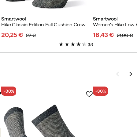
Smartwool
Smartwool
Hike Classic Edition Full Cushion Crew Socks Medium Grey
20,25 €
16,43 €
27 €
21,90 €
discounted
original
discounted
original
(
9
)
price
price
price
price
-30%
-30%