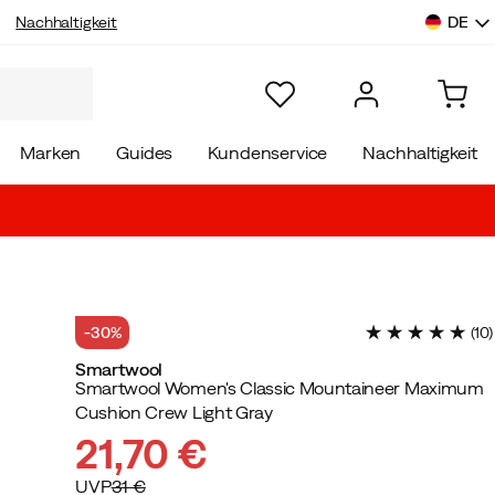
DE
Nachhaltigkeit
Marken
Guides
Kundenservice
Nachhaltigkeit
-30%
(
10
)
Smartwool
Smartwool Women's Classic Mountaineer Maximum
Cushion Crew Light Gray
21,70 €
UVP
31 €