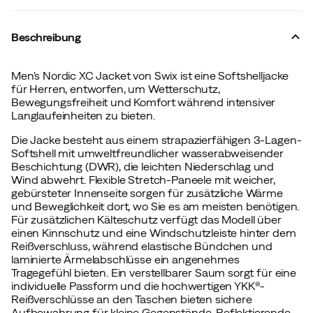
Beschreibung
Men's Nordic XC Jacket von Swix ist eine Softshelljacke
für Herren, entworfen, um Wetterschutz,
Bewegungsfreiheit und Komfort während intensiver
Langlaufeinheiten zu bieten.
Die Jacke besteht aus einem strapazierfähigen 3-Lagen-
Softshell mit umweltfreundlicher wasserabweisender
Beschichtung (DWR), die leichten Niederschlag und
Wind abwehrt. Flexible Stretch-Paneele mit weicher,
gebürsteter Innenseite sorgen für zusätzliche Wärme
und Beweglichkeit dort, wo Sie es am meisten benötigen.
Für zusätzlichen Kälteschutz verfügt das Modell über
einen Kinnschutz und eine Windschutzleiste hinter dem
Reißverschluss, während elastische Bündchen und
laminierte Ärmelabschlüsse ein angenehmes
Tragegefühl bieten. Ein verstellbarer Saum sorgt für eine
individuelle Passform und die hochwertigen YKK®-
Reißverschlüsse an den Taschen bieten sichere
Aufbewahrung für kleine Gegenstände. Reflektierende