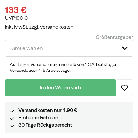
133 €
UVP
190 €
inkl. MwSt. zzgl. Versandkosten
discounted
original
Größenratgeber
price
price
Größe wählen
Auf Lager. Versandfertig innerhalb von 1-3 Arbeitstagen.
Versanddauer 4-5 Arbeitstage.
In den Warenkorb
Versandkosten nur 4,90 €
Einfache Retoure
30 Tage Rückgaberecht