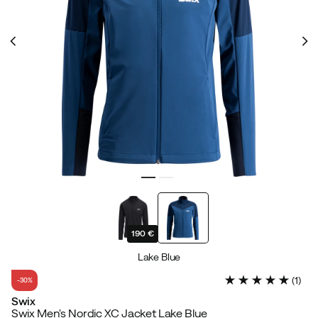
190 €
Lake Blue
(
1
)
-30%
Swix
Swix Men's Nordic XC Jacket Lake Blue