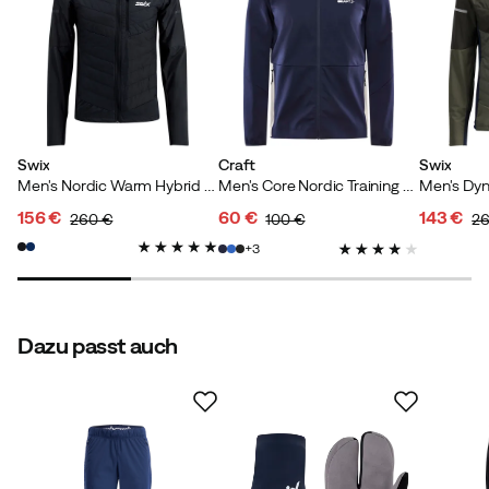
Anne H
Vor 5 Monaten
Verifizierter Käufer
Hergestellt in
:
Taiwan
Größenratgeber
Die perfekte Langlaufjacke
Swix
Craft
Swix
Men's Nordic Warm Hybrid Jacket Jet Black
Men's Core Nordic Training Jacket Blaze-Tofu
156 €
60 €
143 €
260 €
100 €
26
Verified by Trustvoice
discounted
original
discounted
original
discoun
original
3
price
price
price
price
price
price
Dazu passt auch