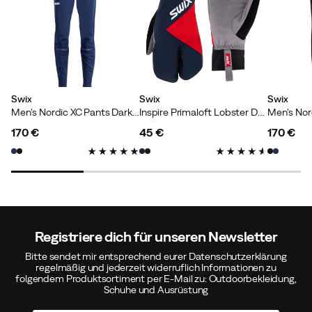
Swix
Swix
Swix
Men's Nordic XC Pants Dark Navy
Inspire Primaloft Lobster Dark Navy
170 €
45 €
170 €
price
price
price
Registriere dich für unseren Newsletter
Bitte sendet mir entsprechend eurer Datenschutzerklärung
regelmäßig und jederzeit widerruflich Informationen zu
folgendem Produktsortiment per E-Mail zu: Outdoorbekleidung,
Schuhe und Ausrüstung