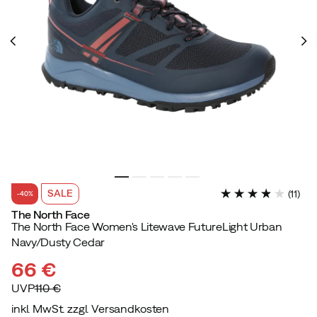
SALE
(
11
)
-40%
The North Face
The North Face Women's Litewave FutureLight Urban
Navy/Dusty Cedar
66 €
UVP
110 €
inkl. MwSt. zzgl. Versandkosten