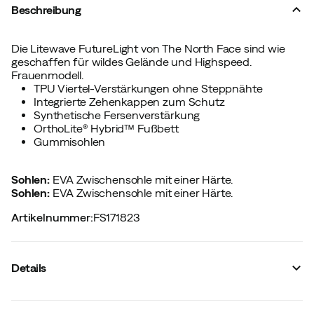
Beschreibung
Die Litewave FutureLight von The North Face sind wie
geschaffen für wildes Gelände und Highspeed.
Frauenmodell.
TPU Viertel-Verstärkungen ohne Steppnähte
Integrierte Zehenkappen zum Schutz
Synthetische Fersenverstärkung
OrthoLite® Hybrid™ Fußbett
Gummisohlen
Sohlen:
EVA Zwischensohle mit einer Härte.
Sohlen:
EVA Zwischensohle mit einer Härte.
Artikelnummer
:
FS171823
Details
Hersteller-Artikelnummer
:
NF0A4PFH