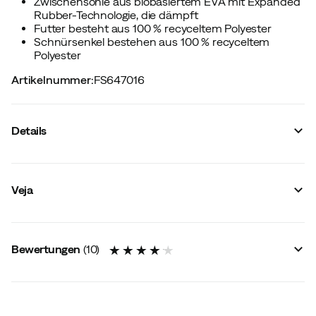
Zwischensohle aus biobasiertem EVA mit Expanded
Rubber-Technologie, die dämpft
Futter besteht aus 100 % recyceltem Polyester
Schnürsenkel bestehen aus 100 % recyceltem
Polyester
Artikelnummer
:
FS647016
Details
Hersteller-Farbbezeichnung
:
Gradient Pierre Pacific
Dämpfung
:
Normal
Veja
Reflektoren
:
Nein
Membran
:
Nein
Futter
:
Synthetik
Größeninformation
:
Klein geschnitten
Bewertungen
(
10
)
Wasserdicht
:
Nein
Leiste
:
Normal
Laufstil
:
Neutral
Removable insole
:
Ja
Leichtgewichtmodell
:
Ja