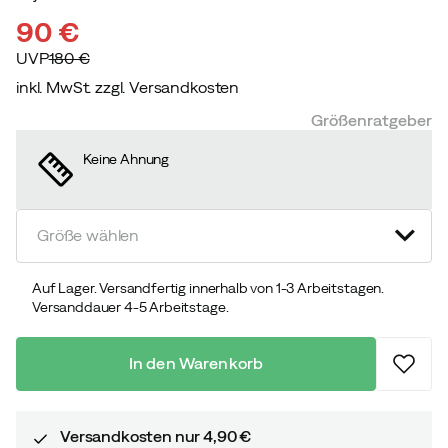
90 €
UVP
180 €
inkl. MwSt. zzgl. Versandkosten
discounted
original
Größenratgeber
price
price
Keine Ahnung
Größe wählen
Auf Lager. Versandfertig innerhalb von 1-3 Arbeitstagen.
Versanddauer 4-5 Arbeitstage.
In den Warenkorb
Versandkosten nur 4,90 €