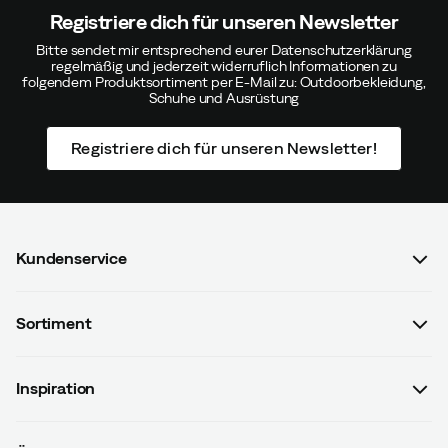
Registriere dich für unseren Newsletter
Bitte sendet mir entsprechend eurer Datenschutzerklärung
regelmäßig und jederzeit widerruflich Informationen zu
folgendem Produktsortiment per E-Mail zu: Outdoorbekleidung,
Paula
Vor 4 Monaten
Verifizierter Käufer
Schuhe und Ausrüstung
Wunderschöne, tolle Sneaker aus europäischer
Registriere dich für unseren Newsletter!
Produktion. Ich wollte sie eigentlich für
Stadtspaziergänge kaufen, aber jetzt trage ich sie zum
Laufen. Die Größe entspricht der Beschreibung: Ich
habe eine Nummer größer als meine übliche
Schuhgröße (außer Sneaker) gewählt.
Kundenservice
Passen:
Wie erwartet
FAQ & Bestellvorgang
Sortiment
Kontaktiere uns
Damen
AGB mit Kundeninformationen
Inspiration
Marie L
Vor 4 Monaten
Verifizierter Käufer
Herren
Datenschutzrichtlinien
Guides
Kinder
Versand- u. Zahlungsinformationen