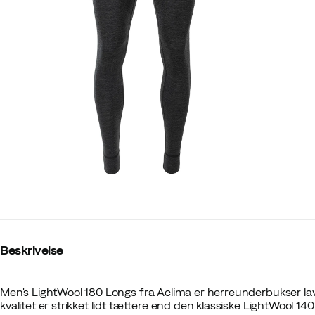
Beskrivelse
Men's LightWool 180 Longs fra Aclima er herreunderbukser la
kvalitet er strikket lidt tættere end den klassiske LightWool 140 