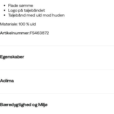
Flade sømme
Logo på taljebåndet
Taljebånd med uld mod huden
Materiale: 100 % uld
Artikelnummer
:
FS463872
Egenskaber
Leverandørens varenummer
:
109523
Leverandørens varenavn
:
LightWool 180 Longs M's
Aclima
Leverandørens farvenavn
:
Marengo
Benlængde
:
Full Length
Talje
:
Medium
Vaskes i
:
40 °C
Flatlock sømme
:
Ja
Bæredygtighed og Miljø
Materiale
:
Merinould
Materialevægt
:
180 g/m2