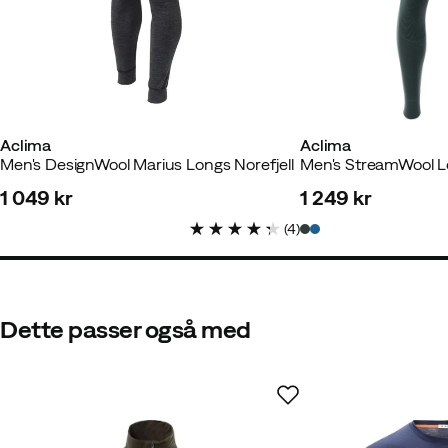
Aclima
Aclima
Men's DesignWool Marius Longs Norefjell
Men's StreamWool L
1 049 kr
1 249 kr
price
price
(
4
)
Dette passer også med