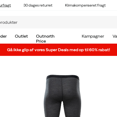
urfragt
30 dages returret
Klimakompenseret fragt
der
Outlet
Outnorth
Kampagner
V
Price
Gå ikke glip af vores Super Deals med op til 60% rabat!