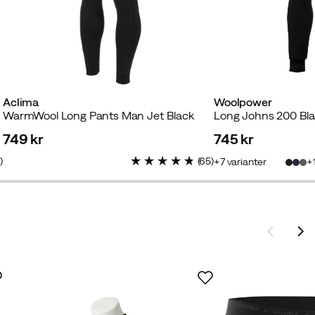
Aclima
Woolpower
go
WarmWool Long Pants Man Jet Black
Long Johns 200 Bl
749 kr
745 kr
price
price
1
)
(
65
)
7
varianter