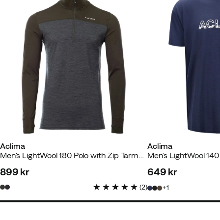
Aclima
Aclima
Men's LightWool 180 Polo with Zip Tarmac/Marengo
899 kr
649 kr
price
price
(
2
)
1