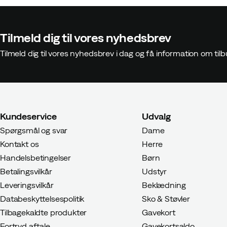
Tilmeld dig til vores nyhedsbrev
Tilmeld dig til vores nyhedsbrev i dag og få information om t
Kundeservice
Udvalg
Spørgsmål og svar
Dame
Kontakt os
Herre
Handelsbetingelser
Børn
Betalingsvilkår
Udstyr
Leveringsvilkår
Beklædning
Databeskyttelsespolitik
Sko & Støvler
Tilbagekaldte produkter
Gavekort
Fortryd aftale
Gavekortsaldo