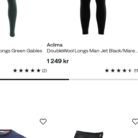
Verified by Trustvoice
Aclima
ongs Green Gables
DoubleWool Longs Man Jet Black/Maren
1 249 kr
price
(
2
)
(
1