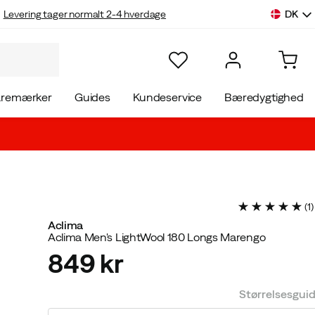
DK
Levering tager normalt 2-4 hverdage
aremærker
Guides
Kundeservice
Bæredygtighed
(
1
)
Aclima
Aclima Men's LightWool 180 Longs Marengo
849 kr
price
Størrelsesgui