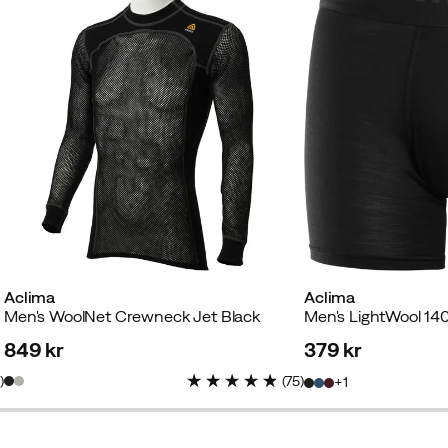
Aclima
Aclima
Men's WoolNet Crewneck Jet Black
Men's LightWool 140
849 kr
379 kr
price
price
4
)
(
75
)
1