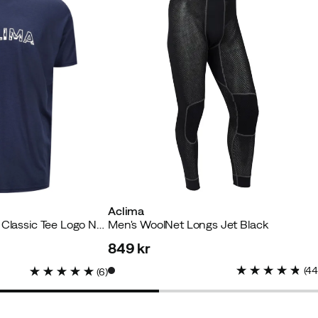
Aclima
Men's LightWool 140 Classic Tee Logo Navy Blazer
Men's WoolNet Longs Jet Black
849 kr
price
(
4
(
6
)