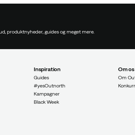
ilbud, produktnyheder, guides og meget mere.
Inspiration
Om os
Guides
Om Out
#yesOutnorth
Konkur
Kampagner
Black Week