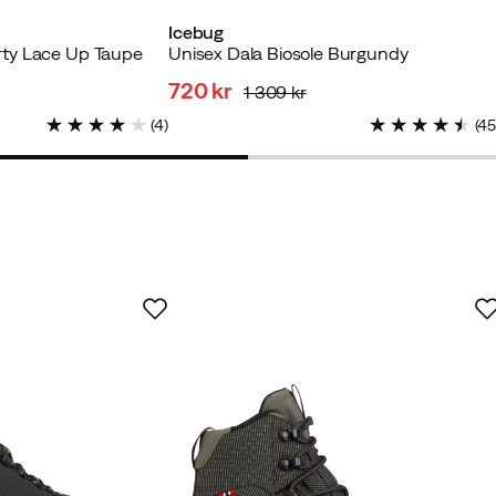
Icebug
ty Lace Up Taupe
Unisex Dala Biosole Burgundy
tet køber
720 kr
1 309 kr
discounted
original
(
4
)
(
4
price
price
køber
Verified by Trustvoice