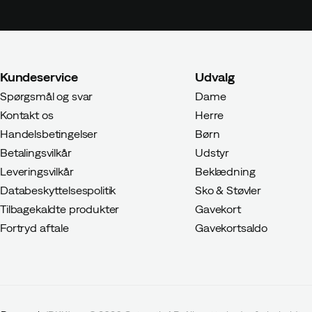
Kundeservice
Udvalg
Spørgsmål og svar
Dame
Kontakt os
Herre
Handelsbetingelser
Børn
Betalingsvilkår
Udstyr
Leveringsvilkår
Beklædning
Databeskyttelsespolitik
Sko & Støvler
Tilbagekaldte produkter
Gavekort
Fortryd aftale
Gavekortsaldo