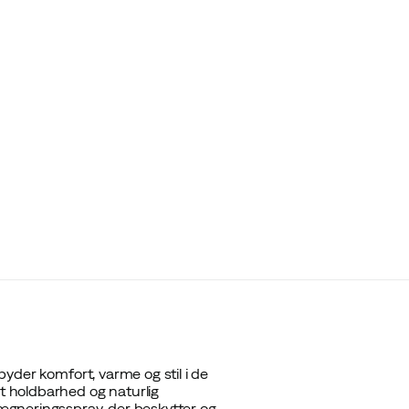
lbyder komfort, varme og stil i de
et holdbarhed og naturlig
ægneringsspray, der beskytter og