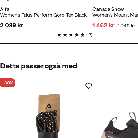
Alfa
Canada Snow
Women's Talus Perform Gore-Tex Black
Women's Mount Mar
Jørn A
8 måneder siden
Bekræf
2 039 kr
1 462 kr
1 949 kr
price
discounted
original
(
13
)
price
price
Cecilie H
1 år siden
Bekræftet 
Dette passer også med
-30%