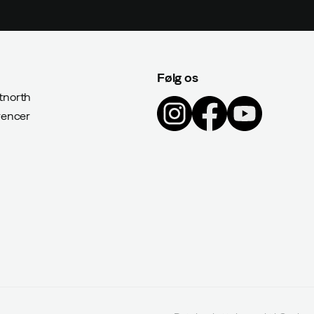
Følg os
north
rencer