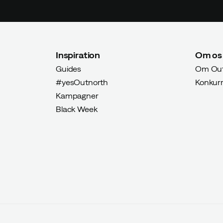
Inspiration
Om os
Guides
Om Out
#yesOutnorth
Konkur
Kampagner
Black Week