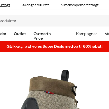
urfragt
30 dages returret
Klimakompenseret fragt
der
Outlet
Outnorth
Kampagner
V
Price
Gå ikke glip af vores Super Deals med op til 60% rabat!