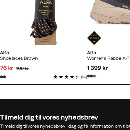
Alfa
Alfa
Shoe laces Brown
76 kr
1 399 kr
109 kr
discounted
original
price
(
14
)
price
price
Tilmeld dig til vores nyhedsbrev
Tilmeld dig til vores nyhedsbrev i dag og få information om t