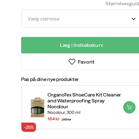
price
price
Størrelsesgui
Vælg størrelse
Læg i indkøbskurv
Favorit
Pas på dine nye produkter
OrganoTex ShoeCare Kit Cleaner
and Waterproofing Spray
Nocolour
Nocolour,
300 ml
164 kr
219 kr
discounted
original
-25%
price
price