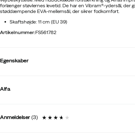
forlænger støvlernes levetid. De har en Vibram®-ydersål, der g
støddæmpende EVA-mellemsål, der sikrer fodkomfort.
Skaftshøjde: 11 cm (EU 39)
Artikelnummer
:
FS561782
Egenskaber
Leverandørens varenummer
:
202514
Leverandørens farvenavn
:
Brown
Alfa
Størrelsesoplysninger
:
Normal i størrelsen
Last
:
Normal
Vandafvisende
:
Ja
Ydersål
:
Gummi/Syntetisk
Varmforet
:
Ja
Anmeldelser
(
3
)
Udvendigt materiale
:
Uld
Størrelse
:
36
Lavet i
:
Rumænien