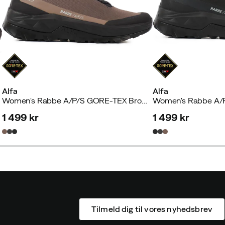
Alfa
Alfa
Women's Rabbe A/P/S GORE-TEX Brown
Women's Rabbe A/
1 499 kr
1 499 kr
price
price
Tilmeld dig til vores nyhedsbrev