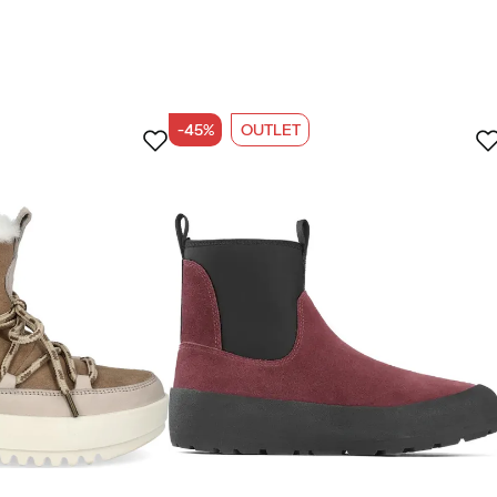
-45%
OUTLET
øber
par dage, i let sne i byen, bemærkede jeg, at en af dem ha
 virker til at være meget tyndt, hvilket jeg ikke havde
e. Skuffende, for de er ellers gode til foden og meget pæn