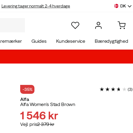
DK
Levering tager normalt 2-4 hverdage
aremærker
Guides
Kundeservice
Bæredygtighed
-35%
(
3
)
Alfa
Alfa Women's Stad Brown
1 546 kr
Vejl. pris
2 379 kr
discounted
original