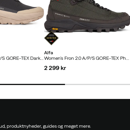
Alfa
Women's Rabbe A/P/S GORE-TEX Dark Blue
Women's Fron 2.0 A/P/S GORE-TEX Phantom Black
2 299 kr
price
ilbud, produktnyheder, guides og meget mere.