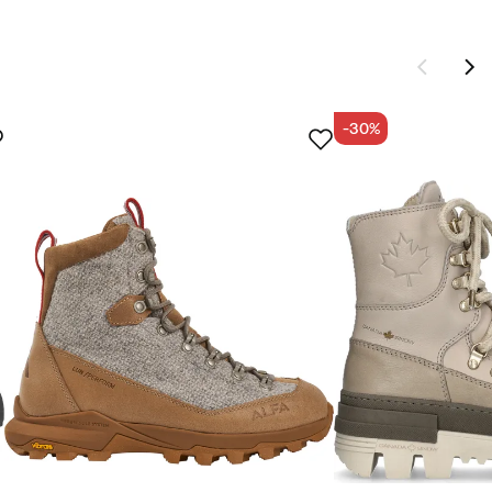
-30%
vde
e.