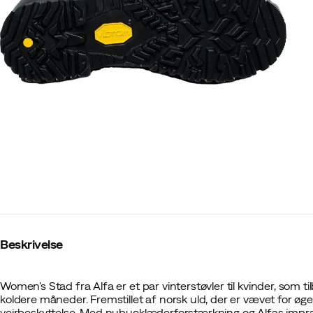
Beskrivelse
Women's Stad fra Alfa er et par vinterstøvler til kvinder, som ti
koldere måneder. Fremstillet af norsk uld, der er vævet for øg
vejrbeskyttelse. Med nubucklæderforstærkning og Alfas impr