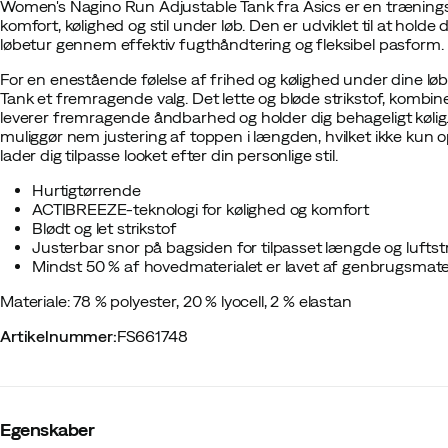
Women's Nagino Run Adjustable Tank fra Asics er en træningstop 
komfort, kølighed og stil under løb. Den er udviklet til at hold
løbetur gennem effektiv fugthåndtering og fleksibel pasform.
For en enestående følelse af frihed og kølighed under dine l
Tank et fremragende valg. Det lette og bløde strikstof, komb
leverer fremragende åndbarhed og holder dig behageligt kølig
muliggør nem justering af toppen i længden, hvilket ikke kun
lader dig tilpasse looket efter din personlige stil.
Hurtigtørrende
ACTIBREEZE-teknologi for kølighed og komfort
Blødt og let strikstof
Justerbar snor på bagsiden for tilpasset længde og lufts
Mindst 50 % af hovedmaterialet er lavet af genbrugsmate
Materiale: 78 % polyester, 20 % lyocell, 2 % elastan
Artikelnummer
:
FS661748
Egenskaber