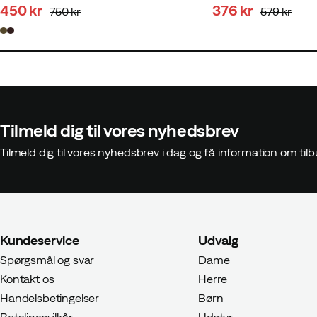
450 kr
376 kr
750 kr
579 kr
discounted
original
discounted
original
price
price
price
price
Tilmeld dig til vores nyhedsbrev
Tilmeld dig til vores nyhedsbrev i dag og få information om t
Kundeservice
Udvalg
Spørgsmål og svar
Dame
Kontakt os
Herre
Handelsbetingelser
Børn