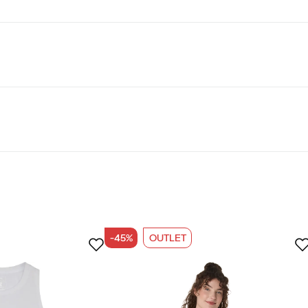
lder mindst 50% genanvendte materialer.
-45%
OUTLET