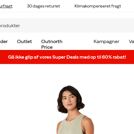
urfragt
30 dages returret
Klimakompenseret fragt
der
Outlet
Outnorth
Kampagner
V
Price
Gå ikke glip af vores Super Deals med op til 60% rabat!