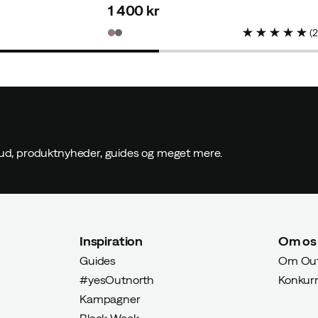
1 400 kr
price
(
ilbud, produktnyheder, guides og meget mere.
Inspiration
Om os
Guides
Om Out
#yesOutnorth
Konkur
Kampagner