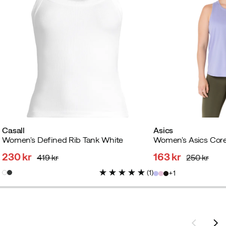
Casall
Asics
Women's Defined Rib Tank White
Women's Asics Core
230 kr
163 kr
419 kr
250 kr
discounted
original
discounted
original
(
1
)
1
price
price
price
price