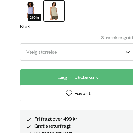
price
price
210 kr
Khaki
Størrelsesgui
Vælg størrelse
Læg i indkøbskurv
Favorit
Fri fragt over 499 kr
Gratis returfragt