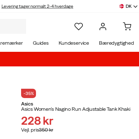
DK
Levering tager normalt 2-4 hverdage
aremærker
Guides
Kundeservice
Bæredygtighed
-35%
Asics
Asics Women's Nagino Run Adjustable Tank Khaki
228 kr
Vejl. pris
350 kr
discounted
original