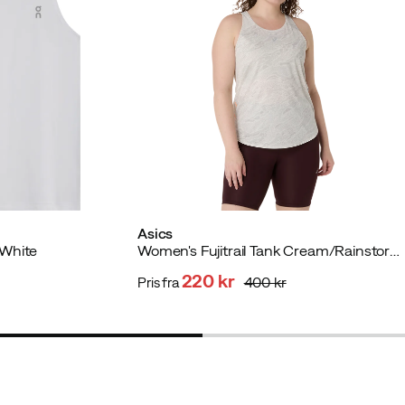
Asics
 White
Women's Fujitrail Tank Cream/Rainstorm Grey
220 kr
400 kr
Pris fra
discounted
original
price
price