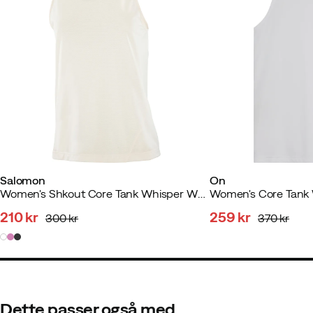
Salomon
On
Women's Shkout Core Tank Whisper White
Women's Core Tank
210 kr
259 kr
300 kr
370 kr
discounted
original
discounted
original
price
price
price
price
Dette passer også med