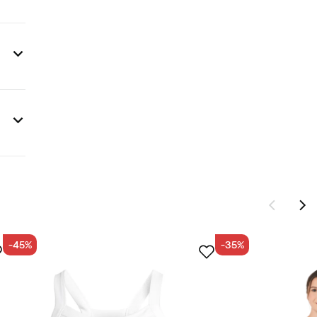
-45%
-35%