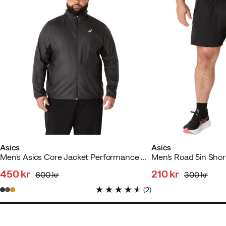
Asics
Asics
Men's Asics Core Jacket Performance Black
450 kr
210 kr
600 kr
300 kr
discounted
original
discounted
original
(
2
)
price
price
price
price