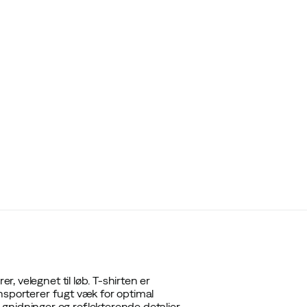
r, velegnet til løb. T-shirten er
ransporterer fugt væk for optimal
gnidninger og reflekterende detaljer