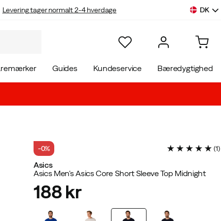
DK
Levering tager normalt 2-4 hverdage
aremærker
Guides
Kundeservice
Bæredygtighed
-0%
(
1
)
Asics
Asics Men's Asics Core Short Sleeve Top Midnight
188 kr
price