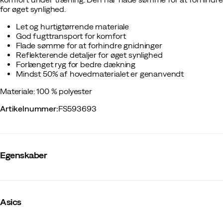
for øget synlighed.
Let og hurtigtørrende materiale
God fugttransport for komfort
Flade sømme for at forhindre gnidninger
Reflekterende detaljer for øget synlighed
Forlænget ryg for bedre dækning
Mindst 50% af hovedmaterialet er genanvendt
Materiale: 100 % polyester
Artikelnummer
:
FS593693
Egenskaber
Leverandørens farvenavn
:
Midnight
Gradueret kompression
:
Nej
Asics
Lynlås
:
Nej
Kompression
:
Nej
Netpaneler
:
Nej