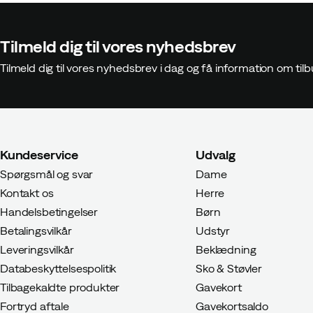
Tilmeld dig til vores nyhedsbrev
Tilmeld dig til vores nyhedsbrev i dag og få information om t
Kundeservice
Udvalg
Spørgsmål og svar
Dame
Kontakt os
Herre
Handelsbetingelser
Børn
Betalingsvilkår
Udstyr
Leveringsvilkår
Beklædning
Databeskyttelsespolitik
Sko & Støvler
Tilbagekaldte produkter
Gavekort
Fortryd aftale
Gavekortsaldo