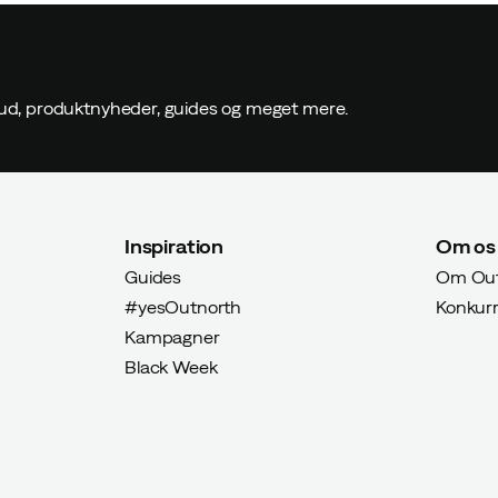
ilbud, produktnyheder, guides og meget mere.
Inspiration
Om os
Guides
Om Out
#yesOutnorth
Konkur
Kampagner
Black Week