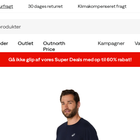
urfragt
30 dages returret
Klimakompenseret fragt
der
Outlet
Outnorth
Kampagner
V
Price
Gå ikke glip af vores Super Deals med op til 60% rabat!