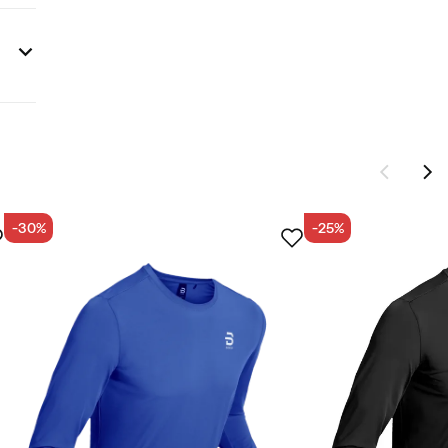
-30%
-25%