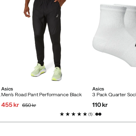
Asics
Asics
t/Cobalt Burst/Cream
Men's Road Pant Performance Black
3 Pack Quarter Sock
455 kr
110 kr
650 kr
discounted
original
price
(
1
)
price
price