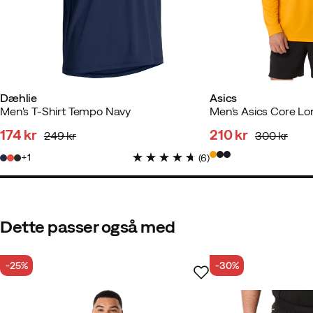
Dæhlie
Asics
Men's T-Shirt Tempo Navy
174 kr
210 kr
249 kr
300 kr
discounted
original
discounted
original
1
(
6
)
price
price
price
price
Dette passer også med
-25%
-30%