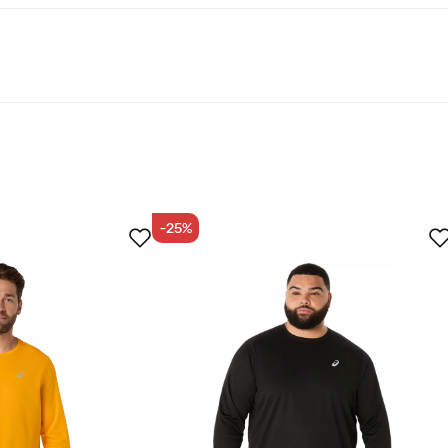
-25%
ræftet køber