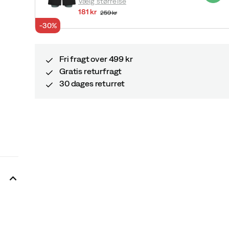
Vælg størrelse
181 kr
259 kr
discounted
original
-30%
price
price
Fri fragt over 499 kr
Gratis returfragt
30 dages returret