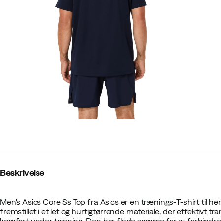
Beskrivelse
Men's Asics Core Ss Top fra Asics er en trænings-T-shirt til herre
fremstillet i et let og hurtigtørrende materiale, der effektivt t
komfort under træning. Den har flade sømme for at forhindre 