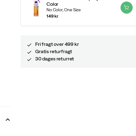
Color
No Color,
One Size
149 kr
price
Fri fragt over 499 kr
Gratis returfragt
30 dages returret