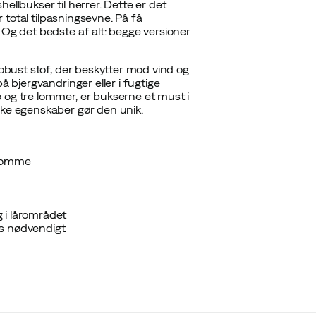
ellbukser til herrer. Dette er det
r total tilpasningsevne. På få
 Og det bedste af alt: begge versioner
robust stof, der beskytter mod vind og
å bjergvandringer eller i fugtige
 og tre lommer, er bukserne et must i
ske egenskaber gør den unik.
-lomme
g i lårområdet
vis nødvendigt