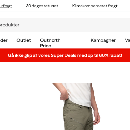
urfragt
30 dages returret
Klimakompenseret fragt
der
Outlet
Outnorth
Kampagner
V
Price
Gå ikke glip af vores Super Deals med op til 60% rabat!