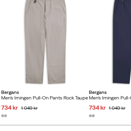
Bergans
Bergans
Men's Imingen Pull-On Pants Rock Taupe
Men's Imingen Pull
734 kr
734 kr
1 049 kr
1 049 kr
discounted
original
discounted
original
price
price
price
price