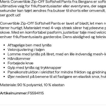
Men's Convertible Zip-Off Softshell Pants fra Bergans er softsh
ultimative valg for friluftsentusiaster eller eventyrere, der søge
sekunder kan tøjet ændres fra bukser til shorts eller omvendt.
ser godt ud!
Convertible Zip-Off Softshell Pants er lavet af blødt, let men 
tørrer hurtigt. Materialet med 4-vejs stræk sikrer høj ydeevne p
skove. Med en komfortabel pasform, justerbar talje med velcro
enhver friluftsentusiasts garderobe. Dens alsidighed og tekni
Aftagelige ben med lynlås
Velcrojustering i taljen
Lomme med lynlås på låret, med en lille indvendig mesh
Håndlommer
Forbøjede knæ
Gylp med lynlås og trykknapper
Panelkonstruktion i skridtet for mindre friktion og gnidnin
Øjer nederst på benene til at fastgøre en elastisk snor, h
Materiale: 90 % polyamid, 10 % elastan
Artikelnummer
:
FS594115