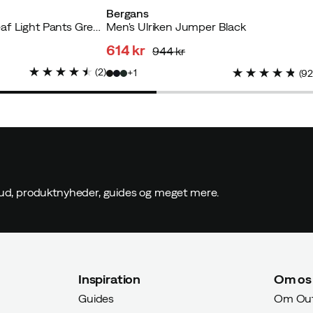
Bergans
Men's Nordmarka Leaf Light Pants Green Mud
Men's Ulriken Jumper Black
614 kr
944 kr
discounted
original
(
2
)
1
(
9
price
price
ilbud, produktnyheder, guides og meget mere.
Inspiration
Om os
Guides
Om Out