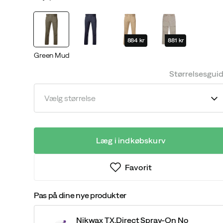
discounted
original
price
price
884 kr
881 kr
Green Mud
Størrelsesgui
Vælg størrelse
Læg i indkøbskurv
Favorit
Pas på dine nye produkter
Nikwax TX.Direct Spray-On No