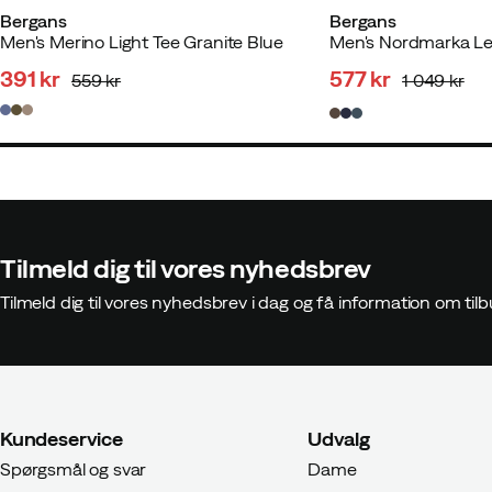
Bergans
Bergans
Men's Merino Light Tee Granite Blue
391 kr
577 kr
559 kr
1 049 kr
discounted
original
discounted
original
price
price
price
price
Tilmeld dig til vores nyhedsbrev
Tilmeld dig til vores nyhedsbrev i dag og få information om t
Kundeservice
Udvalg
Spørgsmål og svar
Dame