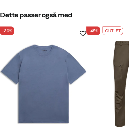
Dette passer også med
-30%
-45%
OUTLET