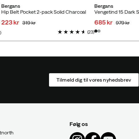
Bergans
Bergans
Hip Belt Pocket 2-pack Solid Charcoal
Vengetind 15 Dark
223 kr
685 kr
319 kr
979 kr
discounted
original
discounted
original
(
23
)
2
)
price
price
price
price
Tilmeld dig til vores nyhedsbrev
Følg os
north