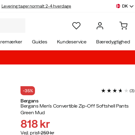
DK
Levering tager normalt 2-4 hverdage
aremærker
Guides
Kundeservice
Bæredygtighed
-35%
(
3
)
Bergans
Bergans Men's Convertible Zip-Off Softshell Pants
Green Mud
818 kr
Vejl. pris
1 259 kr