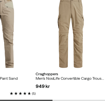
ftet køber
tet køber
Craghoppers
 køber
 Pant Sand
Men's NosiLife Convertible Cargo Trousers III Pebble
949 kr
price
(
5
)