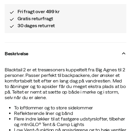
Fri fragt over 499 kr
Gratis returfragt
30 dages returret
Beskrivelse
Blacktail 2 er et tresæsoners kuppeltelt fra Big Agnes til 2
personer. Passer perfekt til backpackere, der ønsker et
komfortabelt telt efter en lang dag på vandrestien. Med
to åbninger og to apsider får du meget ekstra plads at bo
på. Teltet er nemt at sætte op både i mørke og i storm,
selv når du er alene.
To loftlommer og to store sidelommer
Reflekterende liner og bånd
Flere indre løkker til at fastgøre udstyrslofter, tilbehør
og mtnGLO® Tent & Camp Lights
Low Vent-funktion på apsisdørene og to høje ventiler