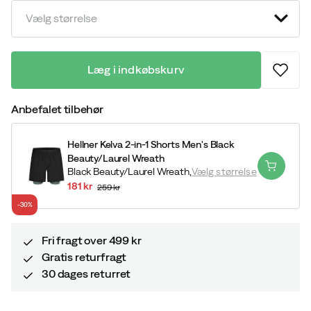
price
price
Vælg størrelse
Læg i indkøbskurv
Anbefalet tilbehør
Hellner Kelva 2-in-1 Shorts Men's Black
Beauty/Laurel Wreath
Black Beauty/Laurel Wreath,
Vælg størrelse
181 kr
259 kr
discounted
original
-30%
price
price
Fri fragt over 499 kr
Gratis returfragt
30 dages returret