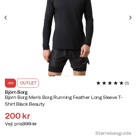
OUTLET
(
1
)
-50%
Björn Borg
Björn Borg Men's Borg Running Feather Long Sleeve T-
Shirt Black Beauty
200 kr
Vejl. pris
399 kr
discounted
original
Størrelsesguide