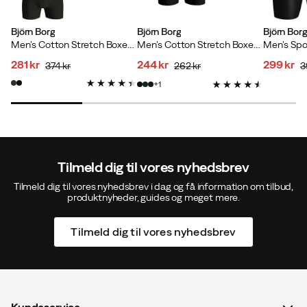
Björn Borg
Björn Borg
Björn Bor
Men's Cotton Stretch Boxer 5p Multipack 2
Men's Cotton Stretch Boxer 3-Pack Multipack 1
281 kr
244 kr
299 kr
374 kr
262 kr
3
discounted
original
discounted
original
discoun
original
1
price
price
price
price
price
price
Tilmeld dig til vores nyhedsbrev
Tilmeld dig til vores nyhedsbrev i dag og få information om tilbud,
produktnyheder, guides og meget mere.
Tilmeld dig til vores nyhedsbrev