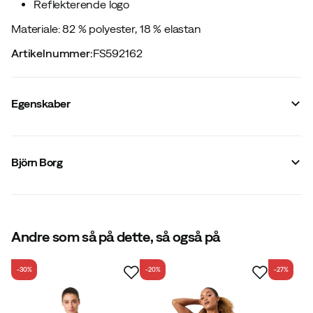
Reflekterende logo
Materiale: 82 % polyester, 18 % elastan
Artikelnummer
:
FS592162
Egenskaber
Leverandørens farvenavn
:
Black Beauty
Netpaneler
:
Nej
Björn Borg
Materiale
:
Polyester
Gradueret kompression
:
Nej
Kompression
:
Nej
Størrelse
:
S
Lavet i
:
Kina
Andre som så på dette, så også på
Størrelsesguide
-30%
-20%
-27%