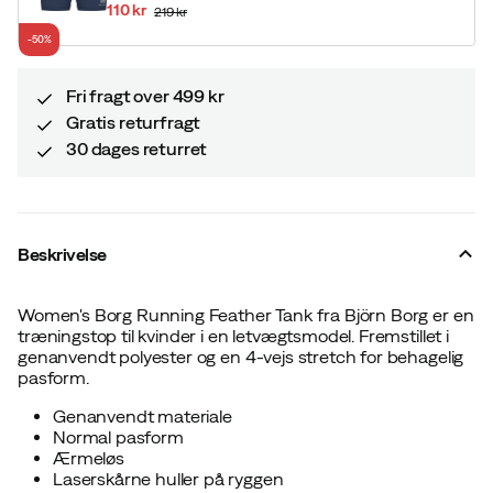
110 kr
219 kr
discounted
original
-50%
price
price
Fri fragt over 499 kr
Gratis returfragt
30 dages returret
Beskrivelse
Women's Borg Running Feather Tank fra Björn Borg er en
træningstop til kvinder i en letvægtsmodel. Fremstillet i
genanvendt polyester og en 4-vejs stretch for behagelig
pasform.
Genanvendt materiale
Normal pasform
Ærmeløs
Laserskårne huller på ryggen