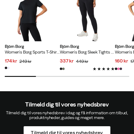
Björn Borg
Björn Borg
Björn Bor
Women's Borg Sports T-Shirt Black Beauty
Women's Borg Sleek Tights Black Beauty
174 kr
337 kr
160 kr
249 kr
449 kr
17
discounted
original
discounted
original
discoun
original
price
price
price
price
price
price
Tilmeld dig til vores nyhedsbrev
Tilmeld dig til vores nyhedsbrev i dag og få information om tilbud,
produktnyheder, guides og meget mere.
Tilmeld dig til vores nyhedsbrev