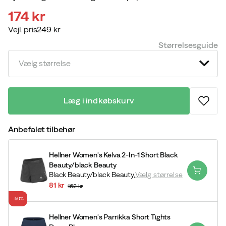
174 kr
Vejl. pris
249 kr
discounted
original
Størrelsesguide
price
price
Vælg størrelse
Læg i indkøbskurv
Anbefalet tilbehør
Hellner Women's Kelva 2-In-1 Short Black
Beauty/black Beauty
Black Beauty/black Beauty,
Vælg størrelse
81 kr
162 kr
discounted
original
-50%
price
price
Hellner Women's Parrikka Short Tights