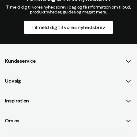
Tilmeld dig til vores nyhedsbrev i dag og få information om tilbud,
produktnyheder, guides og meget mere.
Tilmeld dig til vores nyhedsbrev
Kundeservice
Spørgsmål og svar
Udvalg
Kontakt os
Dame
Handelsbetingelser
Inspiration
Herre
Betalingsvilkår
Guides
Børn
Leveringsvilkår
Om os
#yesOutnorth
Udstyr
Databeskyttelsespolitik
Om Outnorth
Kampagner
Beklædning