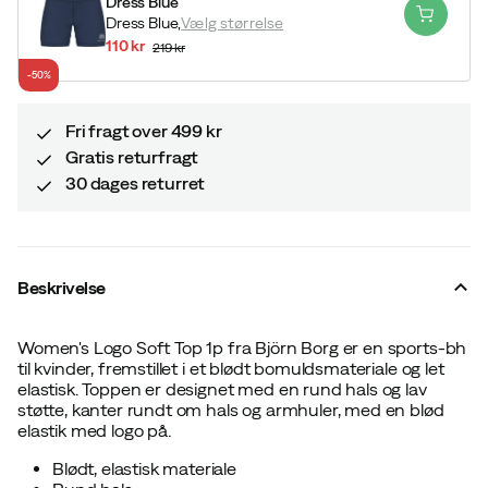
Dress Blue
Dress Blue,
Vælg størrelse
110 kr
219 kr
discounted
original
-50%
price
price
Fri fragt over 499 kr
Gratis returfragt
30 dages returret
Beskrivelse
Women's Logo Soft Top 1p fra Björn Borg er en sports-bh
til kvinder, fremstillet i et blødt bomuldsmateriale og let
elastisk. Toppen er designet med en rund hals og lav
støtte, kanter rundt om hals og armhuler, med en blød
elastik med logo på.
Blødt, elastisk materiale