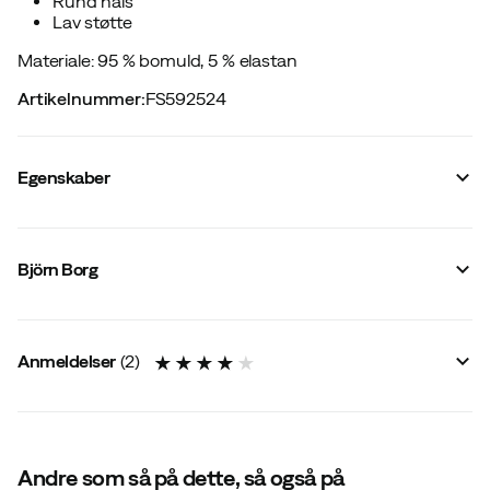
Rund hals
Lav støtte
Materiale: 95 % bomuld, 5 % elastan
Artikelnummer
:
FS592524
Egenskaber
Leverandørens farvenavn
:
Brilliant White
Lynlås
:
Nej
Björn Borg
Reflekser
:
Nej
Materiale
:
Bomuld
Størrelse
:
XS
Lavet i
:
Kina
Anmeldelser
(
2
)
Størrelsesguide
4.0
Andre som så på dette, så også på