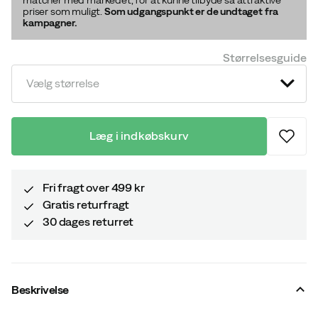
priser som muligt.
Som udgangspunkt er de undtaget fra
kampagner.
Størrelsesguide
Vælg størrelse
Læg i indkøbskurv
Fri fragt over 499 kr
Gratis returfragt
30 dages returret
Beskrivelse