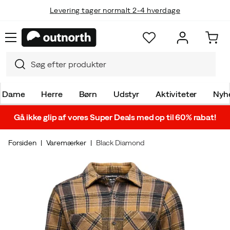
Levering tager normalt 2-4 hverdage
Dame
Herre
Børn
Udstyr
Aktiviteter
Nyh
Gå ikke glip af vores Super Deals med op til 60% rabat!
Forsiden
Varemærker
Black Diamond